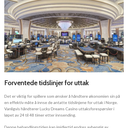
Forventede tidslinjer for uttak
Det er viktig for spillere som ønsker å håndtere økonomien sin på
en effektiv måte å innse de antatte tidslinjene for uttak i Norge.
Vanligvis håndterer Lucky Dreams Casino uttaksforespørsler i
løpet av 24 til 48 timer etter innsending.
Denne behandlingstiden kan imidlertid endres avhengig av