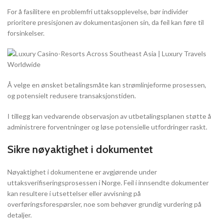
For å fasilitere en problemfri uttaksopplevelse, bør individer
prioritere presisjonen av dokumentasjonen sin, da feil kan føre til
forsinkelser.
Å velge en ønsket betalingsmåte kan strømlinjeforme prosessen,
og potensielt redusere transaksjonstiden.
I tillegg kan vedvarende observasjon av utbetalingsplanen støtte å
administrere forventninger og løse potensielle utfordringer raskt.
Sikre nøyaktighet i dokumentet
Nøyaktighet i dokumentene er avgjørende under
uttaksverifiseringsprosessen i Norge. Feil i innsendte dokumenter
kan resultere i utsettelser eller avvisning på
overføringsforespørsler, noe som behøver grundig vurdering på
detaljer.