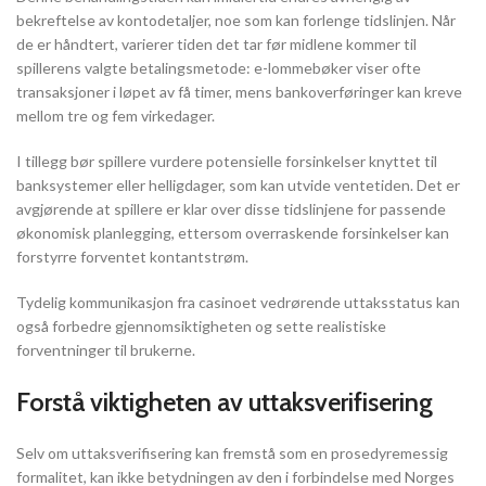
bekreftelse av kontodetaljer, noe som kan forlenge tidslinjen. Når
de er håndtert, varierer tiden det tar før midlene kommer til
spillerens valgte betalingsmetode: e-lommebøker viser ofte
transaksjoner i løpet av få timer, mens bankoverføringer kan kreve
mellom tre og fem virkedager.
I tillegg bør spillere vurdere potensielle forsinkelser knyttet til
banksystemer eller helligdager, som kan utvide ventetiden. Det er
avgjørende at spillere er klar over disse tidslinjene for passende
økonomisk planlegging, ettersom overraskende forsinkelser kan
forstyrre forventet kontantstrøm.
Tydelig kommunikasjon fra casinoet vedrørende uttaksstatus kan
også forbedre gjennomsiktigheten og sette realistiske
forventninger til brukerne.
Forstå viktigheten av uttaksverifisering
Selv om uttaksverifisering kan fremstå som en prosedyremessig
formalitet, kan ikke betydningen av den i forbindelse med Norges