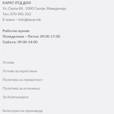
КАРАТ ЛТД ДОО
Ул. Скупи бб , 1000 Скопје, Македонија
Тел. 070-345-332
Е-маил – info@karat.mk
Работно време
Понеделник – Петок: 09:00-17:00
Сабота: 09:00-14:00
-
Услови
Услови за користење
Политика на приватност
Политика за колачиња
За Компанијата
Категории на производи