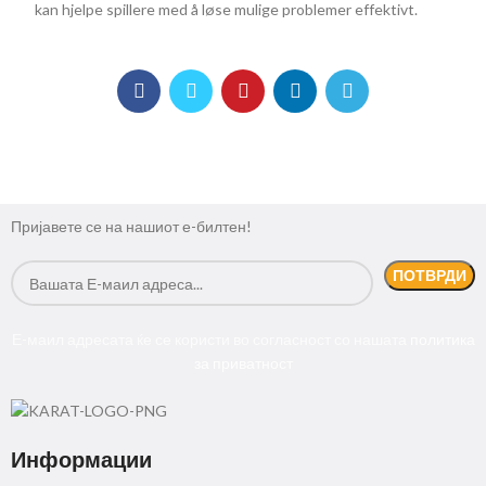
kan hjelpe spillere med å løse mulige problemer effektivt.
Пријавете се на нашиот е-билтен!
Е-маил адресата ќе се користи во согласност со нашата
политика
за приватност
Информации