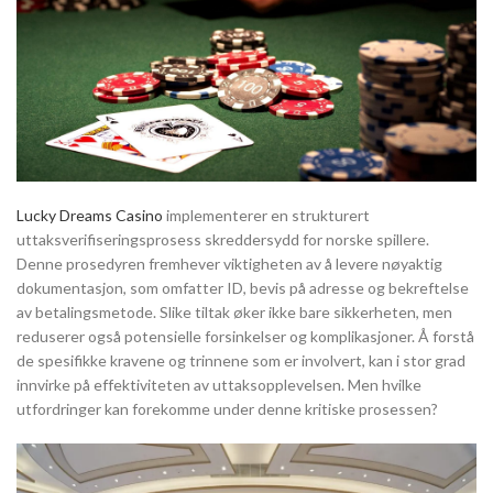
Lucky Dreams Casino
implementerer en strukturert
uttaksverifiseringsprosess skreddersydd for norske spillere.
Denne prosedyren fremhever viktigheten av å levere nøyaktig
dokumentasjon, som omfatter ID, bevis på adresse og bekreftelse
av betalingsmetode. Slike tiltak øker ikke bare sikkerheten, men
reduserer også potensielle forsinkelser og komplikasjoner. Å forstå
de spesifikke kravene og trinnene som er involvert, kan i stor grad
innvirke på effektiviteten av uttaksopplevelsen. Men hvilke
utfordringer kan forekomme under denne kritiske prosessen?