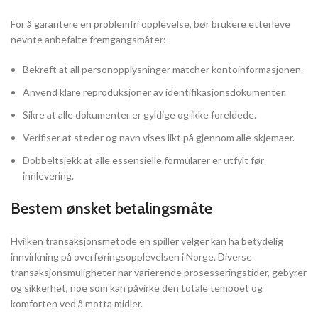
For å garantere en problemfri opplevelse, bør brukere etterleve
nevnte anbefalte fremgangsmåter:
Bekreft at all personopplysninger matcher kontoinformasjonen.
Anvend klare reproduksjoner av identifikasjonsdokumenter.
Sikre at alle dokumenter er gyldige og ikke foreldede.
Verifiser at steder og navn vises likt på gjennom alle skjemaer.
Dobbeltsjekk at alle essensielle formularer er utfylt før
innlevering.
Bestem ønsket betalingsmåte
Hvilken transaksjonsmetode en spiller velger kan ha betydelig
innvirkning på overføringsopplevelsen i Norge. Diverse
transaksjonsmuligheter har varierende prosesseringstider, gebyrer
og sikkerhet, noe som kan påvirke den totale tempoet og
komforten ved å motta midler.