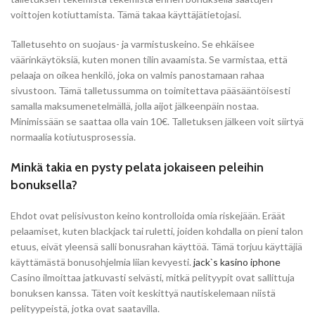
voittojen kotiuttamista. Tämä takaa käyttäjätietojasi.
Talletusehto on suojaus- ja varmistuskeino. Se ehkäisee
väärinkäytöksiä, kuten monen tilin avaamista. Se varmistaa, että
pelaaja on oikea henkilö, joka on valmis panostamaan rahaa
sivustoon. Tämä talletussumma on toimitettava pääsääntöisesti
samalla maksumenetelmällä, jolla aijot jälkeenpäin nostaa.
Minimissään se saattaa olla vain 10€. Talletuksen jälkeen voit siirtyä
normaalia kotiutusprosessia.
Minkä takia en pysty pelata jokaiseen peleihin
bonuksella?
Ehdot ovat pelisivuston keino kontrolloida omia riskejään. Eräät
pelaamiset, kuten blackjack tai ruletti, joiden kohdalla on pieni talon
etuus, eivät yleensä salli bonusrahan käyttöä. Tämä torjuu käyttäjiä
käyttämästä bonusohjelmia liian kevyesti.
jack`s kasino iphone
Casino ilmoittaa jatkuvasti selvästi, mitkä pelityypit ovat sallittuja
bonuksen kanssa. Täten voit keskittyä nautiskelemaan niistä
pelityypeistä, jotka ovat saatavilla.