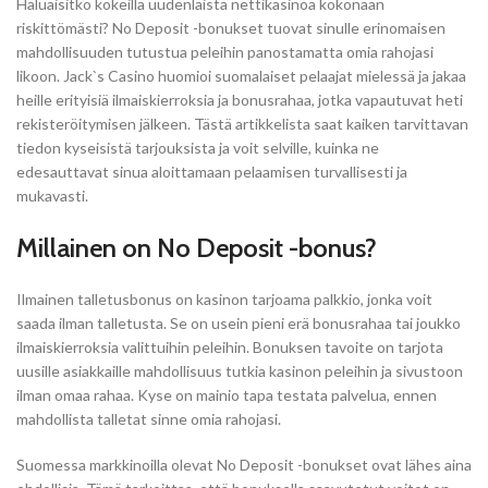
Haluaisitko kokeilla uudenlaista nettikasinoa kokonaan
riskittömästi? No Deposit -bonukset tuovat sinulle erinomaisen
mahdollisuuden tutustua peleihin panostamatta omia rahojasi
likoon. Jack`s Casino huomioi suomalaiset pelaajat mielessä ja jakaa
heille erityisiä ilmaiskierroksia ja bonusrahaa, jotka vapautuvat heti
rekisteröitymisen jälkeen. Tästä artikkelista saat kaiken tarvittavan
tiedon kyseisistä tarjouksista ja voit selville, kuinka ne
edesauttavat sinua aloittamaan pelaamisen turvallisesti ja
mukavasti.
Millainen on No Deposit -bonus?
Ilmainen talletusbonus on kasinon tarjoama palkkio, jonka voit
saada ilman talletusta. Se on usein pieni erä bonusrahaa tai joukko
ilmaiskierroksia valittuihin peleihin. Bonuksen tavoite on tarjota
uusille asiakkaille mahdollisuus tutkia kasinon peleihin ja sivustoon
ilman omaa rahaa. Kyse on mainio tapa testata palvelua, ennen
mahdollista talletat sinne omia rahojasi.
Suomessa markkinoilla olevat No Deposit -bonukset ovat lähes aina