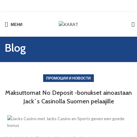
МЕНИ
Start typing to see products you are looking for.
Blog
ПРОМОЦИИ И НОВОСТИ
Maksuttomat No Deposit -bonukset ainoastaan
Jack`s Casinolla Suomen pelaajille