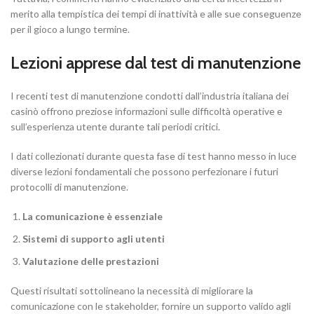
merito alla tempistica dei tempi di inattività e alle sue conseguenze
per il gioco a lungo termine.
Lezioni apprese dal test di manutenzione
I recenti test di manutenzione condotti dall’industria italiana dei
casinò offrono preziose informazioni sulle difficoltà operative e
sull’esperienza utente durante tali periodi critici.
I dati collezionati durante questa fase di test hanno messo in luce
diverse lezioni fondamentali che possono perfezionare i futuri
protocolli di manutenzione.
La comunicazione è essenziale
Sistemi di supporto agli utenti
Valutazione delle prestazioni
Questi risultati sottolineano la necessità di migliorare la
comunicazione con le stakeholder, fornire un supporto valido agli