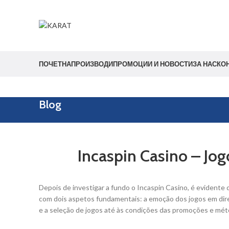
Start typing to see products you are looking for.
ПОЧЕТНА
ПРОИЗВОДИ
ПРОМОЦИИ И НОВОСТИ
ЗА НАС
КО
Blog
Incaspin Casino – Jog
Depois de investigar a fundo o Incaspin Casino, é evidente
com dois aspetos fundamentais: a emoção dos jogos em dire
e a seleção de jogos até às condições das promoções e mé