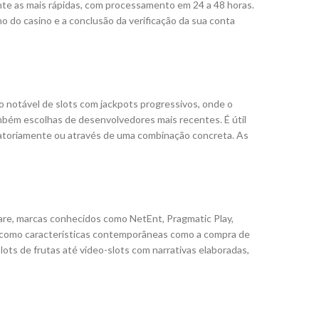
nte as mais rápidas, com processamento em 24 a 48 horas.
 do casino e a conclusão da verificação da sua conta
o notável de slots com jackpots progressivos, onde o
mbém escolhas de desenvolvedores mais recentes. É útil
leatoriamente ou através de uma combinação concreta. As
ware, marcas conhecidos como NetEnt, Pragmatic Play,
m como características contemporâneas como a compra de
ots de frutas até video-slots com narrativas elaboradas,