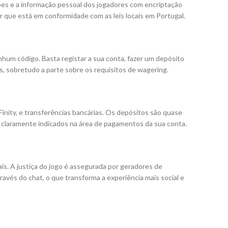
ões e a informação pessoal dos jogadores com encriptação
r que está em conformidade com as leis locais em Portugal.
hum código. Basta registar a sua conta, fazer um depósito
s, sobretudo a parte sobre os requisitos de wagering.
Finity, e transferências bancárias. Os depósitos são quase
 claramente indicados na área de pagamentos da sua conta.
eais. A justiça do jogo é assegurada por geradores de
avés do chat, o que transforma a experiência mais social e