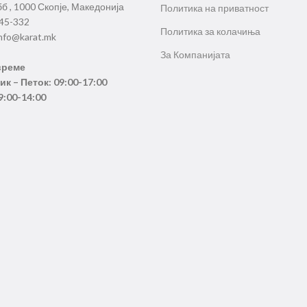
бб , 1000 Скопје, Македонија
Политика на приватност
345-332
Политика за колачиња
nfo@karat.mk
За Компанијата
време
к – Петок: 09:00-17:00
9:00-14:00