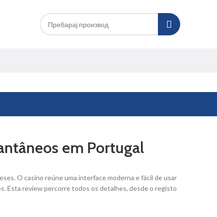
stantâneos em Portugal
eses. O casino reúne uma interface moderna e fácil de usar
. Esta review percorre todos os detalhes, desde o registo