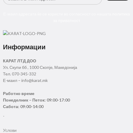
Е-маил адресата ќе се користи во согласност со нашата
политика
за приватност
Информации
КАРАТ ЛТД ДОО
Ул. Скупи бб , 1000 Скопје, Македонија
Тел. 070-345-332
Е-маил – info@karat.mk
Работно време
Понеделник – Петок: 09:00-17:00
Сабота: 09:00-14:00
-
Услови