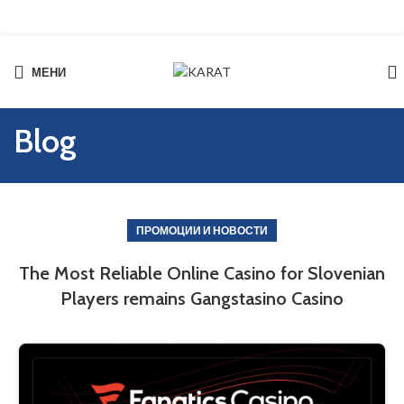
МЕНИ
Start typing to see products you are looking for.
Blog
ПРОМОЦИИ И НОВОСТИ
The Most Reliable Online Casino for Slovenian
Players remains Gangstasino Casino