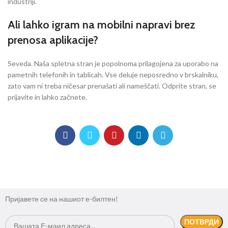
industriji.
Ali lahko igram na mobilni napravi brez
prenosa aplikacije?
Seveda. Naša spletna stran je popolnoma prilagojena za uporabo na
pametnih telefonih in tablicah. Vse deluje neposredno v brskalniku,
zato vam ni treba ničesar prenašati ali nameščati. Odprite stran, se
prijavite in lahko začnete.
Пријавете се на нашиот е-билтен!