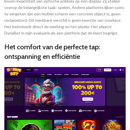
boven kwantiteit van optische prikkels op één display. Zij stellen
voorop de belangrijkste taak: spelen. Andere platforms lijken soms
te vergeten dat een mobiel scherm een concreet object is, geen
reclamebord. Dit merkbare verschil is geen kwestie van voorkeur.
Het beïnvloedt direct de werking en het plezier. Het plaatst
DynaBet in mijn evaluatie als een platform dat de klant begrijpt.
Het comfort van de perfecte tap:
ontspanning en efficiëntie