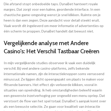
Die afstand stopt onbedoelde taps. DynaBet hanteert royale
marges. Dat zorgt voor een kalme, geordende interface. In een
chaotische game-omgeving wenst je snel klikken. Ruimte om je
heen is dan een zegen. Deze aandacht voor detail steekt eruit.
Vaak wordt dit ingeleverd om meer informatie of advertenties op
één scherm te proppen. DynaBet handelt dat bewust niet.
Vergelijkende analyse met Andere
Casino’s: Het Verschil Tastbaar Creëren
In mijn vergelijkende studies observeer ik vaak een duidelijk
verschil. Bij veel andere casino-platforms, zelfs bekende
internationale namen, zijn de interactieknoppen soms verrassend
minuscuul. Ze liggen dicht opeengepakt om plaats te maken voor
flitsende banners. Het effect zijn verkeerde klikken, vooral in
situaties van opwinding. Ik heb omstandigheden beleefd waarin
een gewenste inzetverhoging per ongewild een menu opriep. Dat
verstoort de flow van het spel totaal. DynaBet’s aanpak komt over
als een bewuste selectie. Ze gaan voor kwaliteit van interactie