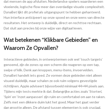
dat mensen de app afsluiten. Nederlandse spelers waarderen een
vloeiende, logische flow meer dan overdadige visuele complexiteit.
DynaBet lijkt dit profiel als uitgangspunt te hebben gehanteerd.
Hun interface anticipeert op onze spoed en onze wens van directe
resultaten. Het ontwerp is duidelijk, direct en rechttoe rechtaan.
Dat sluit aan precies bij onze wijze van digitaal leven.
Wat betekenen “Klikbare Gebieden” en
Waarom Ze Opvallen?
Interactieve gebieden, in ontwerptermen ook wel ‘touch targets’
genoemd, zijn de zones op een scherm die reageren op een tap,
swipe of klik. Denk aan knoppen, menu-items, invoervelden.
DynaBet handelt iets goed. Ze vormen deze gebieden niet alleen
visueel duidelijk, maar schalen ze ook ruim volgens gevestigde
richtlijnen. Apple adviseert bijvoorbeeld minimaal 44×44 pixels aan.
Tijdens mijn tests merkte ik dat. Belangrijke acties zoals ‘Storten’,
‘Spin’ en ‘Inzet aanpassen’ zijn ruim en comfortabel om aan te raken.
Zelfs met een dikkere duim lukt het goed. Maar het gaat verder
dan grootte alleen. De afstand tussen elementen is ook cruciaal.