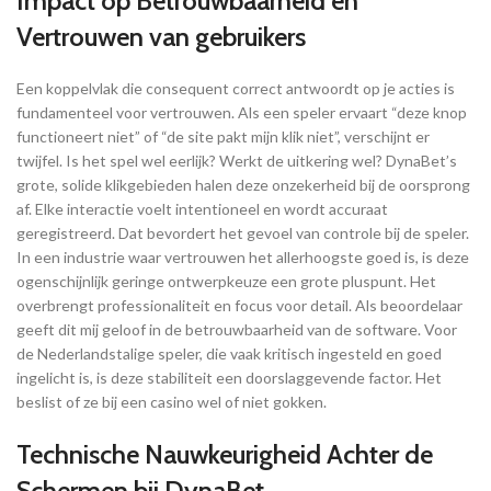
Impact op Betrouwbaarheid en
Vertrouwen van gebruikers
Een koppelvlak die consequent correct antwoordt op je acties is
fundamenteel voor vertrouwen. Als een speler ervaart “deze knop
functioneert niet” of “de site pakt mijn klik niet”, verschijnt er
twijfel. Is het spel wel eerlijk? Werkt de uitkering wel? DynaBet’s
grote, solide klikgebieden halen deze onzekerheid bij de oorsprong
af. Elke interactie voelt intentioneel en wordt accuraat
geregistreerd. Dat bevordert het gevoel van controle bij de speler.
In een industrie waar vertrouwen het allerhoogste goed is, is deze
ogenschijnlijk geringe ontwerpkeuze een grote pluspunt. Het
overbrengt professionaliteit en focus voor detail. Als beoordelaar
geeft dit mij geloof in de betrouwbaarheid van de software. Voor
de Nederlandstalige speler, die vaak kritisch ingesteld en goed
ingelicht is, is deze stabiliteit een doorslaggevende factor. Het
beslist of ze bij een casino wel of niet gokken.
Technische Nauwkeurigheid Achter de
Schermen bij DynaBet