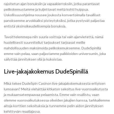
rajoitetun ajan bonuksiin ja vapaakierroksiin, jotka parantavat
pelikokemustamme ja kuljettavat meitä kohti huippua.
Uskollisuusohjelma nousee joukosta konvertoimalla tavalliset
panoksemme arvokkaiksi pisteytyksiksi, jotka pystyvät paljastaa
entistä yksinoikeudellisempia bonuksia.
Tavoittelemmepa niin suuria voittoja tai vain ajanvietettä, nämä
huolellisesti suunnitellut tarjoukset tarjoavat meille
mahdollisuuden maksimoida pelikokemuksemme. DudeSpinillä
emme vain pelaa, vaan paljastamme palkkioiden universumin, joka
säilyttää jännityksen yllä ja kukoistaa.
Live-jakajakokemus DudeSpinillä
Mikä tekee DudeSpin Casinon live-jakajakokemuksesta erityisen
lumoavan? Meitä viehättää kitkaton sekoitus live-vuorovaikutusta
ja mukaansatempaavaa pelaamista. Emme vain osallistu, vaan
olemme vuorovaikutuksessa oikeiden jakajien kanssa, tarkkailemme
aitoja korttien sekoituksia ja tunnemme pelin aidon jännityksen
kehittyvän reaaliajassa.