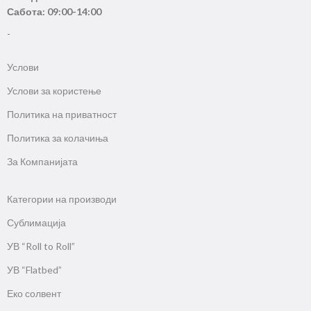
Сабота: 09:00-14:00
-
Услови
Услови за користење
Политика на приватност
Политика за колачиња
За Компанијата
Категории на производи
Сублимација
УВ “Roll to Roll”
УВ “Flatbed”
Еко солвент