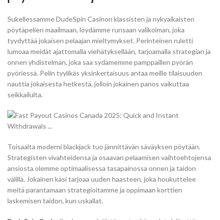
Sukellessamme DudeSpin Casinon klassisten ja nykyaikaisten
pöytäpelien maailmaan, löydämme runsaan valikoiman, joka
tyydyttää jokaisen pelaajan mieltymykset. Perinteinen ruletti
lumoaa meidät ajattomalla viehätyksellään, tarjoamalla strategian ja
onnen yhdistelmän, joka saa sydämemme pamppaillen pyörän
pyöriessä. Pelin tyylikäs yksinkertaisuus antaa meille tilaisuuden
nauttia jokaisesta hetkestä, jolloin jokainen panos vaikuttaa
seikkailulta.
Toisaalta moderni blackjack tuo jännittävän säväyksen pöytään.
Strategisten vivahteidensa ja osaavan pelaamisen vaihtoehtojensa
ansiosta olemme optimaalisessa tasapainossa onnen ja taidon
välillä. Jokainen käsi tarjoaa uuden haasteen, joka houkuttelee
meitä parantamaan strategioitamme ja oppimaan korttien
laskemisen taidon, kun uskallat.