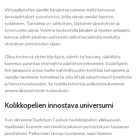
Virtuaalipöytien äärelle kerääntyessämme meitä lumoavat
teräväpiirtoiset suoratoistot, jotka vievät meidät kasinon
sydämeen. Tunnelma on sähköinen, täyteinen jännityksen ja
toveruuden ääniä. Voimme keskustella jakajien ja muiden pelaajien
kanssa, jolloin jokainen pelisessio vaikuttaa jaetulta matkalta
yksinäisen ponnistelun sijaan.
Olipa kyseessä sitten blackjack, ruletin tai baccara, räätälöity
kokemus parantaa strategista päätöksentekoamme. DudeSpinin
live-jakajaosio antaa meille mahdollisuuden kehittää taitojamme ja
samalla nautimme tunnelmasta, joka liittää vaivattomasti komfortin
ja hienostuneisuuden. Se todella kohottaa pelikokemuksemme
ennennäkemättömiin korkeuksiin.
Kolikkopelien innostava universumi
Kun siirrymme DudeSpin Casinon hedelmäpelien vilkkaaseen
maailmaan, koemme väistämättä jokaisen pyöräytyksen lupaaman
jännityksen. Pelkästään testaa tuuriamme, vaan hiomme