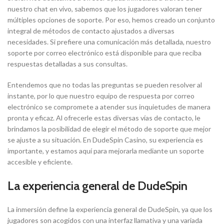
nuestro chat en vivo, sabemos que los jugadores valoran tener
múltiples opciones de soporte. Por eso, hemos creado un conjunto
integral de métodos de contacto ajustados a diversas
necesidades. Si prefiere una comunicación más detallada, nuestro
soporte por correo electrónico está disponible para que reciba
respuestas detalladas a sus consultas.
Entendemos que no todas las preguntas se pueden resolver al
instante, por lo que nuestro equipo de respuesta por correo
electrónico se compromete a atender sus inquietudes de manera
pronta y eficaz. Al ofrecerle estas diversas vías de contacto, le
brindamos la posibilidad de elegir el método de soporte que mejor
se ajuste a su situación. En DudeSpin Casino, su experiencia es
importante, y estamos aquí para mejorarla mediante un soporte
accesible y eficiente.
La experiencia general de DudeSpin
La inmersión define la experiencia general de DudeSpin, ya que los
jugadores son acogidos con una interfaz llamativa y una variada