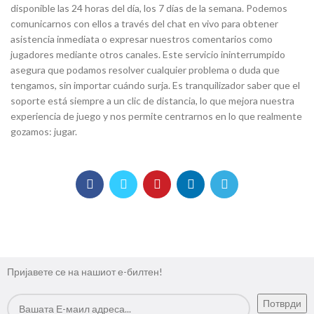
disponible las 24 horas del día, los 7 días de la semana. Podemos
comunicarnos con ellos a través del chat en vivo para obtener
asistencia inmediata o expresar nuestros comentarios como
jugadores mediante otros canales. Este servicio ininterrumpido
asegura que podamos resolver cualquier problema o duda que
tengamos, sin importar cuándo surja. Es tranquilizador saber que el
soporte está siempre a un clic de distancia, lo que mejora nuestra
experiencia de juego y nos permite centrarnos en lo que realmente
gozamos: jugar.
Пријавете се на нашиот е-билтен!