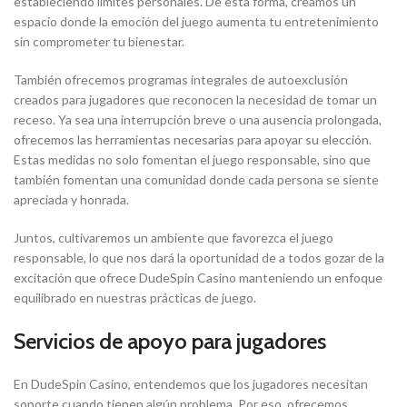
estableciendo límites personales. De esta forma, creamos un
espacio donde la emoción del juego aumenta tu entretenimiento
sin comprometer tu bienestar.
También ofrecemos programas integrales de autoexclusión
creados para jugadores que reconocen la necesidad de tomar un
receso. Ya sea una interrupción breve o una ausencia prolongada,
ofrecemos las herramientas necesarias para apoyar su elección.
Estas medidas no solo fomentan el juego responsable, sino que
también fomentan una comunidad donde cada persona se siente
apreciada y honrada.
Juntos, cultivaremos un ambiente que favorezca el juego
responsable, lo que nos dará la oportunidad de a todos gozar de la
excitación que ofrece DudeSpin Casino manteniendo un enfoque
equilibrado en nuestras prácticas de juego.
Servicios de apoyo para jugadores
En DudeSpin Casino, entendemos que los jugadores necesitan
soporte cuando tienen algún problema. Por eso, ofrecemos