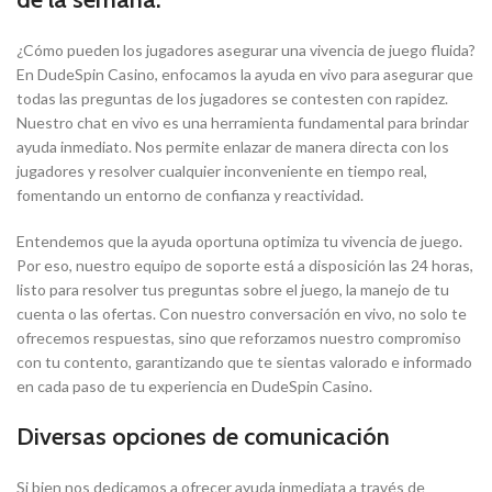
¿Cómo pueden los jugadores asegurar una vivencia de juego fluida?
En DudeSpin Casino, enfocamos la ayuda en vivo para asegurar que
todas las preguntas de los jugadores se contesten con rapidez.
Nuestro chat en vivo es una herramienta fundamental para brindar
ayuda inmediato. Nos permite enlazar de manera directa con los
jugadores y resolver cualquier inconveniente en tiempo real,
fomentando un entorno de confianza y reactividad.
Entendemos que la ayuda oportuna optimiza tu vivencia de juego.
Por eso, nuestro equipo de soporte está a disposición las 24 horas,
listo para resolver tus preguntas sobre el juego, la manejo de tu
cuenta o las ofertas. Con nuestro conversación en vivo, no solo te
ofrecemos respuestas, sino que reforzamos nuestro compromiso
con tu contento, garantizando que te sientas valorado e informado
en cada paso de tu experiencia en DudeSpin Casino.
Diversas opciones de comunicación
Si bien nos dedicamos a ofrecer ayuda inmediata a través de