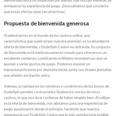
bienvenida hasta recompensas por lealtad, hay muchas maneras de
enriquecer tu experiencia de juego. ¡Descubramos qué convierte
que estas ofertas sean tan atractivas!
Propuesta de bienvenida generosa
Al adentrarnos en el mundo de los casinos online, una
característica que suele atraer nuestra atención es su abundante
oferta de bienvenida, y DudeSpin Casino no defrauda. Su conjunto
de bienvenida está meticulosamente creado para ofrecernos un
excelente comienzo, combinando múltiples recompensas que se
ajustan a varias gustos de juego. Podemos esperar un
impresionante bono por depósito inicial, junto con tiradas gratuitas
que añaden excitación extra.
Además, la claridad en los términos y condiciones de los bonos de
DudeSpin permite contrastarlos fácilmente con los de otros
casinos, lo que nos da la confianza de haber elegido bien. Al utilizar
esta oferta de bienvenida, nos alistamos para una experiencia de
juego apasionante desde el principio, haciendo que nuestra
experiencia con DudeSpin Casino sea lo más satisfactoria posible.