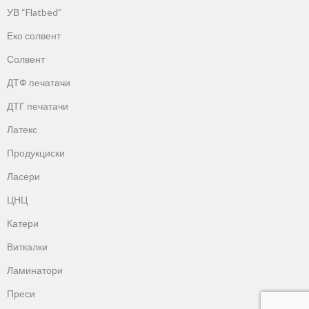
УВ “Flatbed”
Еко солвент
Солвент
ДТФ печатачи
ДТГ печатачи
Латекс
Продукциски
Ласери
ЦНЦ
Катери
Виткалки
Ламинатори
Преси