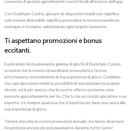
consente di gestire agevolmente i nostri fondi all’interno dell’app.
Con DudeSpin Casino, giocare da dispositivi mobili non significa
solo essere disponibili; significa potenziare la nostra esperienza
ovunque ci troviamo, valorizzando ogni singolo momento.
Ti aspettano promozioni e bonus
eccitanti.
Esplorando l’entusiasmante gamma di giochi di DudeSpin Casino,
scoprirai che le nostre straordinarie promozioni e i bonus
arricchiranno notevolmente la tua esperienza di gioco. Crediamo
che ogni giocatore meriti la possibilità di massimizzare le proprie
vincite, ed è per questo che le nostre offerte esclusive sono
pensate appositamente per te. Che tu sia un novizio giocatore o un
esperto, c’è sempre qualcosa che ti aspetta per dare una carica alla
tua esperienza di gioco.
Tenete d’occhio le nostre promozioni annuali, che fanno diventare
l’esperienza ancora più entusiasmante durante tutto l’anno!