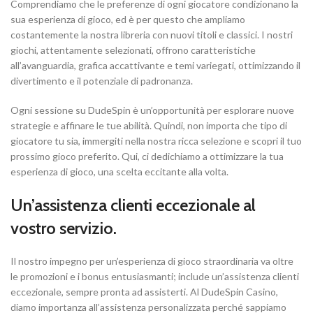
Comprendiamo che le preferenze di ogni giocatore condizionano la
sua esperienza di gioco, ed è per questo che ampliamo
costantemente la nostra libreria con nuovi titoli e classici. I nostri
giochi, attentamente selezionati, offrono caratteristiche
all’avanguardia, grafica accattivante e temi variegati, ottimizzando il
divertimento e il potenziale di padronanza.
Ogni sessione su DudeSpin è un’opportunità per esplorare nuove
strategie e affinare le tue abilità. Quindi, non importa che tipo di
giocatore tu sia, immergiti nella nostra ricca selezione e scopri il tuo
prossimo gioco preferito. Qui, ci dedichiamo a ottimizzare la tua
esperienza di gioco, una scelta eccitante alla volta.
Un’assistenza clienti eccezionale al
vostro servizio.
Il nostro impegno per un’esperienza di gioco straordinaria va oltre
le promozioni e i bonus entusiasmanti; include un’assistenza clienti
eccezionale, sempre pronta ad assisterti. Al DudeSpin Casino,
diamo importanza all’assistenza personalizzata perché sappiamo