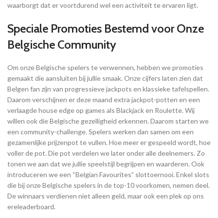
waarborgt dat er voortdurend wel een activiteit te ervaren ligt.
Speciale Promoties Bestemd voor Onze
Belgische Community
Om onze Belgische spelers te verwennen, hebben we promoties
gemaakt die aansluiten bij jullie smaak. Onze cijfers laten zien dat
Belgen fan zijn van progressieve jackpots en klassieke tafelspellen.
Daarom verschijnen er deze maand extra jackpot-potten en een
verlaagde house edge op games als Blackjack en Roulette. Wij
willen ook die Belgische gezelligheid erkennen. Daarom starten we
een community-challenge. Spelers werken dan samen om een
gezamenlijke prijzenpot te vullen. Hoe meer er gespeeld wordt, hoe
voller de pot. Die pot verdelen we later onder alle deelnemers. Zo
tonen we aan dat we jullie speelstijl begrijpen en waarderen. Ook
introduceren we een “Belgian Favourites” slottoernooi. Enkel slots
die bij onze Belgische spelers in de top-10 voorkomen, nemen deel.
De winnaars verdienen niet alleen geld, maar ook een plek op ons
ereleaderboard.