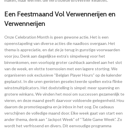
maken, maar wel met die vertrouwde BroWinner kwaliteit.
Een Feestmaand Vol Verwennerijen en
Verwennerijen
Onze Celebration Month is geen gewone actie. Het is een
opeenstapeling van diverse acties die naadloos overgaan. Het
thema is appreciatie, en dat zie je terug in gunstige voorwaarden
voor jou. Denk aan dagelijkse extra’s simpelweg voor het
binnenkomen, een voorlopig groter cashback aandeel aan het slot
van de week, en vlotte toernooien met een lagere storting. We
organiseren ook exclusieve “Belgian Player Hours” op de kalender
geplaatst. In die uren genieten geselecteerde spellen extra flinke
winstmultiplicators. Het doelstelling is simpel: meer spanning en
grotere winkans. We vinden het mooi om successen gezamenlijk te
vieren, en deze maand geeft daarvoor voldoende gelegenheid. Hou
daarom de promotiepagina en je inbox in het oog. De cadeaus
verschijnen de volledige maand door. Elke week gaat van start een
ander thema, denk aan “Jackpot Week” of “Table Game Week”. Zo
wordt het verfrissend en divers. Dit eenvoudige programma