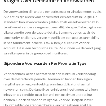
Vragen Over Deelname en Voorwaarden
De voorwaarden zijn anders per actie, maar er zijn algemene regels.
Alle acties zijn alleen voor spelers met een account in België. De
standaard bonusvoorwaarden gelden, zoals omzetvereisten (x35),
tenzij we iets anders aangeven. Lees altijd de specifieke pagina van
elke promotie voor de exacte details. Sommige acties, zoals de
community-challenge, vergen mogelijk om een aparte aanmelding
in het tournament-scherm. Ook al heb je al een BroWinner
account. Dit is een technische keuze. Zo kunnen we de voortgang
van elke speler in de groep goed monitoren.
Bijzondere Voorwaarden Per Promotie Type
Voor cashback-acties bestaat vaak een minimum verliesbedrag
over de betreffende periode. Toernooien hebben hun eigen
ranglijstsystemen, gestoeld op winstmultiplicator of aantal
gewonnen spins. De dagelijkse login bonus heeft meestal alleen
inloggen als conditie, maar kan wel een maximum uitbetaling
hebben. Check dit voor de veiligheid. Voor de “Belgian Player
Hours” gelden de standaardregels van het gekozen spel. De