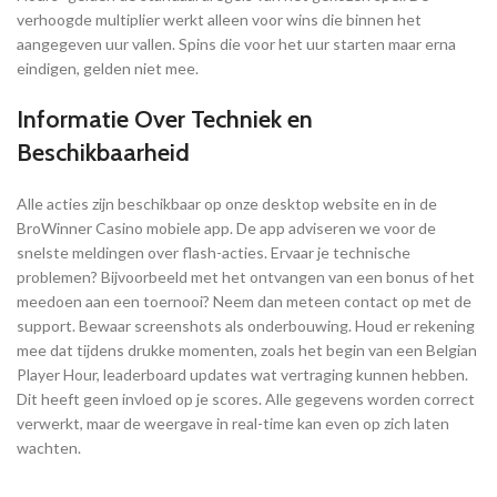
verhoogde multiplier werkt alleen voor wins die binnen het
aangegeven uur vallen. Spins die voor het uur starten maar erna
eindigen, gelden niet mee.
Informatie Over Techniek en
Beschikbaarheid
Alle acties zijn beschikbaar op onze desktop website en in de
BroWinner Casino mobiele app. De app adviseren we voor de
snelste meldingen over flash-acties. Ervaar je technische
problemen? Bijvoorbeeld met het ontvangen van een bonus of het
meedoen aan een toernooi? Neem dan meteen contact op met de
support. Bewaar screenshots als onderbouwing. Houd er rekening
mee dat tijdens drukke momenten, zoals het begin van een Belgian
Player Hour, leaderboard updates wat vertraging kunnen hebben.
Dit heeft geen invloed op je scores. Alle gegevens worden correct
verwerkt, maar de weergave in real-time kan even op zich laten
wachten.