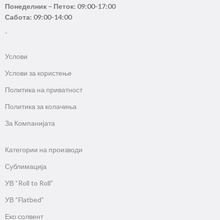
Понеделник – Петок: 09:00-17:00
Сабота: 09:00-14:00
-
Услови
Услови за користење
Политика на приватност
Политика за колачиња
За Компанијата
Категории на производи
Сублимација
УВ “Roll to Roll”
УВ “Flatbed”
Еко солвент