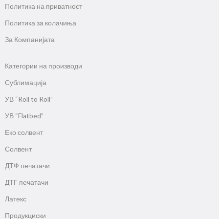
Политика на приватност
Политика за колачиња
За Компанијата
Категории на производи
Сублимација
УВ “Roll to Roll”
УВ “Flatbed”
Еко солвент
Солвент
ДТФ печатачи
ДТГ печатачи
Латекс
Продукциски