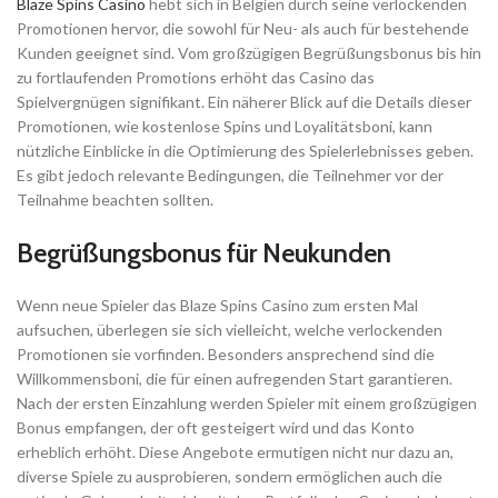
Blaze Spins Casino
hebt sich in Belgien durch seine verlockenden
Promotionen hervor, die sowohl für Neu- als auch für bestehende
Kunden geeignet sind. Vom großzügigen Begrüßungsbonus bis hin
zu fortlaufenden Promotions erhöht das Casino das
Spielvergnügen signifikant. Ein näherer Blick auf die Details dieser
Promotionen, wie kostenlose Spins und Loyalitätsboni, kann
nützliche Einblicke in die Optimierung des Spielerlebnisses geben.
Es gibt jedoch relevante Bedingungen, die Teilnehmer vor der
Teilnahme beachten sollten.
Begrüßungsbonus für Neukunden
Wenn neue Spieler das Blaze Spins Casino zum ersten Mal
aufsuchen, überlegen sie sich vielleicht, welche verlockenden
Promotionen sie vorfinden. Besonders ansprechend sind die
Willkommensboni, die für einen aufregenden Start garantieren.
Nach der ersten Einzahlung werden Spieler mit einem großzügigen
Bonus empfangen, der oft gesteigert wird und das Konto
erheblich erhöht. Diese Angebote ermutigen nicht nur dazu an,
diverse Spiele zu ausprobieren, sondern ermöglichen auch die