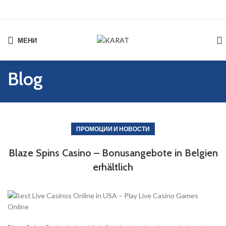
МЕНИ
Start typing to see products you are looking for.
Blog
ПРОМОЦИИ И НОВОСТИ
Blaze Spins Casino – Bonusangebote in Belgien
erhältlich