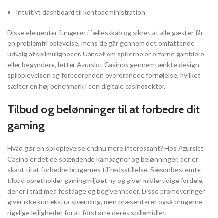
Intuitivt dashboard til kontoadministration
Disse elementer fungerer i fællesskab og sikrer, at alle gæster får
en problemfri oplevelse, mens de går gennem det omfattende
udvalg af spilmuligheder. Uanset om spillerne er erfarne gamblere
eller begyndere, letter Azurslot Casinos gennemtænkte design
spiloplevelsen og forbedrer den overordnede fornøjelse, hvilket
sætter en høj benchmark i den digitale casinosektor.
Tilbud og belønninger til at forbedre dit
gaming
Hvad gør en spiloplevelse endnu mere interessant? Hos Azurslot
Casino er det de spændende kampagner og belønninger, der er
skabt til at forbedre brugernes tilfredsstillelse. Sæsonbestemte
tilbud opretholder gamingmiljøet ny og giver midlertidige fordele,
der er i tråd med festdage og begivenheder. Disse promoveringer
giver ikke kun ekstra spænding, men præsenterer også brugerne
rigelige lejligheder for at forstørre deres spillemidler.