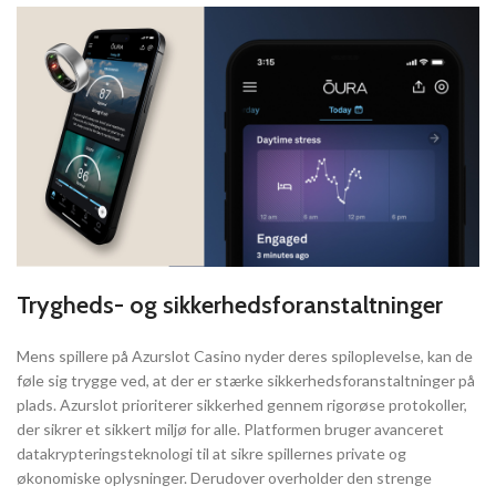
Trygheds- og sikkerhedsforanstaltninger
Mens spillere på Azurslot Casino nyder deres spiloplevelse, kan de
føle sig trygge ved, at der er stærke sikkerhedsforanstaltninger på
plads. Azurslot prioriterer sikkerhed gennem rigorøse protokoller,
der sikrer et sikkert miljø for alle. Platformen bruger avanceret
datakrypteringsteknologi til at sikre spillernes private og
økonomiske oplysninger. Derudover overholder den strenge