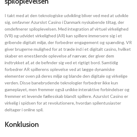
spiloplevelsen
I takt med at den teknologiske udvikling bliver ved med at udvikle
sig, omfavner Azurslot Casino i Danmark nyskabende tiltag, der
omdefinerer spiloplevelsen. Med integration af virtuel virkelighed
(VR) og udvidet virkelighed (AR) kan spillere immersere sig i et
gribende digitalt miljø, der forbedrer engagement og spænding. VR
giver brugerne mulighed for at træde ind i et digitalt casino, hvilket
skaber en enestående oplevelse af nærvær, der giver dem
indtrykket af, at de befinder sig ved et rigtigt bord. Samtidig
forbedrer AR spillerens oplevelse ved at lægge dynamiske
elementer oven på deres miljø og blande den digitale og virkelige
verden. Disse banebrydende teknologier forbedrer ikke kun
gameplayet, men fremmer også unikke interaktive forbindelser og
fremmer et levende fællesskab blandt spillere. Azurslot Casino er
virkelig i spidsen for at revolutionere, hvordan spilentusiaster
deltager i online spil.
Konklusion