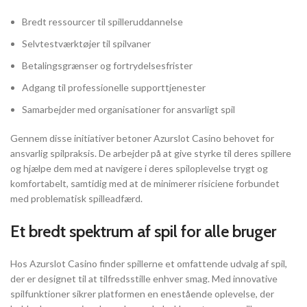
Bredt ressourcer til spilleruddannelse
Selvtestværktøjer til spilvaner
Betalingsgrænser og fortrydelsesfrister
Adgang til professionelle supporttjenester
Samarbejder med organisationer for ansvarligt spil
Gennem disse initiativer betoner Azurslot Casino behovet for
ansvarlig spilpraksis. De arbejder på at give styrke til deres spillere
og hjælpe dem med at navigere i deres spiloplevelse trygt og
komfortabelt, samtidig med at de minimerer risiciene forbundet
med problematisk spilleadfærd.
Et bredt spektrum af spil for alle bruger
Hos Azurslot Casino finder spillerne et omfattende udvalg af spil,
der er designet til at tilfredsstille enhver smag. Med innovative
spilfunktioner sikrer platformen en enestående oplevelse, der