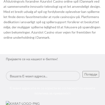
Afslutningsvis forandrer Azurslot Casino online spil i Danmark ved
at sammensmelte innovativ teknologi og et let anvendeligt design.
Med et bredt udvalg af spil og fordybende oplevelser kan spillerne
let finde deres favoritmetoder at nyde casinosjov på. Platformens
dedikation i ansvarligt spil og spillersupport forsikrer et beskyttet
miljø, der muliggør spillerne lejlighed til at fokusere på spændingen
uden bekymringer. Azurslot Casino viser vejen for fremtiden for
online underholdning i Danmark.
Пријавете се на нашиот е-билтен!
Е-маил адресата ќе се користи во согласност со нашата
политика за приватност