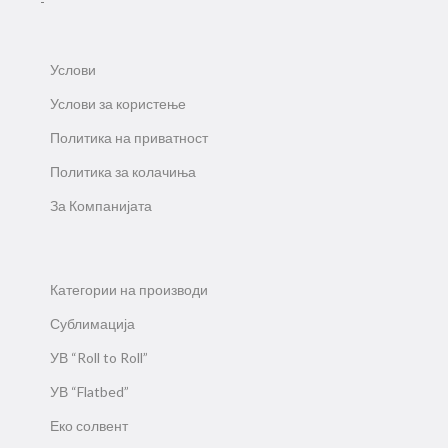
-
Услови
Услови за користење
Политика на приватност
Политика за колачиња
За Компанијата
Категории на производи
Сублимација
УВ “Roll to Roll”
УВ “Flatbed”
Еко солвент