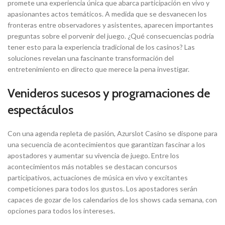
promete una experiencia única que abarca participación en vivo y
apasionantes actos temáticos. A medida que se desvanecen los
fronteras entre observadores y asistentes, aparecen importantes
preguntas sobre el porvenir del juego. ¿Qué consecuencias podría
tener esto para la experiencia tradicional de los casinos? Las
soluciones revelan una fascinante transformación del
entretenimiento en directo que merece la pena investigar.
Venideros sucesos y programaciones de
espectáculos
Con una agenda repleta de pasión, Azurslot Casino se dispone para
una secuencia de acontecimientos que garantizan fascinar a los
apostadores y aumentar su vivencia de juego. Entre los
acontecimientos más notables se destacan concursos
participativos, actuaciones de música en vivo y excitantes
competiciones para todos los gustos. Los apostadores serán
capaces de gozar de los calendarios de los shows cada semana, con
opciones para todos los intereses.