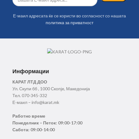
Е-маил адресата ќе се користи во согласност со нашата
политика за приватност
Информации
КАРАТ ЛТД ДОО
Ул. Скупи бб , 1000 Скопје, Македонија
Тел. 070-345-332
Е-маил – info@karat.mk
Работно време
Понеделник – Петок: 09:00-17:00
Сабота: 09:00-14:00