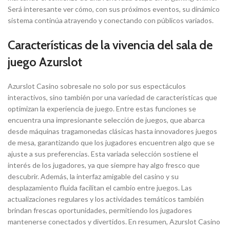
Será interesante ver cómo, con sus próximos eventos, su dinámico
sistema continúa atrayendo y conectando con públicos variados.
Características de la vivencia del sala de
juego Azurslot
Azurslot Casino sobresale no solo por sus espectáculos
interactivos, sino también por una variedad de características que
optimizan la experiencia de juego. Entre estas funciones se
encuentra una impresionante selección de juegos, que abarca
desde máquinas tragamonedas clásicas hasta innovadores juegos
de mesa, garantizando que los jugadores encuentren algo que se
ajuste a sus preferencias. Esta variada selección sostiene el
interés de los jugadores, ya que siempre hay algo fresco que
descubrir. Además, la interfaz amigable del casino y su
desplazamiento fluida facilitan el cambio entre juegos. Las
actualizaciones regulares y los actividades temáticos también
brindan frescas oportunidades, permitiendo los jugadores
mantenerse conectados y divertidos. En resumen, Azurslot Casino