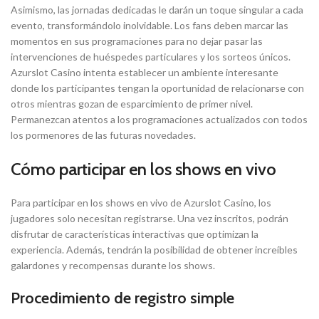
Asimismo, las jornadas dedicadas le darán un toque singular a cada
evento, transformándolo inolvidable. Los fans deben marcar las
momentos en sus programaciones para no dejar pasar las
intervenciones de huéspedes particulares y los sorteos únicos.
Azurslot Casino intenta establecer un ambiente interesante
donde los participantes tengan la oportunidad de relacionarse con
otros mientras gozan de esparcimiento de primer nivel.
Permanezcan atentos a los programaciones actualizados con todos
los pormenores de las futuras novedades.
Cómo participar en los shows en vivo
Para participar en los shows en vivo de Azurslot Casino, los
jugadores solo necesitan registrarse. Una vez inscritos, podrán
disfrutar de características interactivas que optimizan la
experiencia. Además, tendrán la posibilidad de obtener increíbles
galardones y recompensas durante los shows.
Procedimiento de registro simple