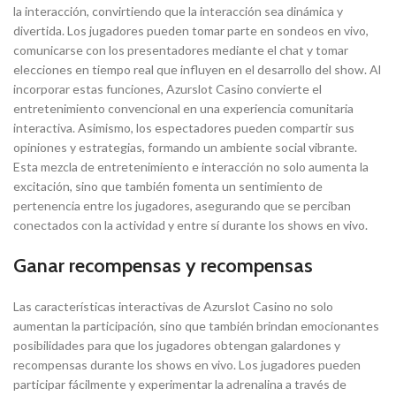
la interacción, convirtiendo que la interacción sea dinámica y
divertida. Los jugadores pueden tomar parte en sondeos en vivo,
comunicarse con los presentadores mediante el chat y tomar
elecciones en tiempo real que influyen en el desarrollo del show. Al
incorporar estas funciones, Azurslot Casino convierte el
entretenimiento convencional en una experiencia comunitaria
interactiva. Asimismo, los espectadores pueden compartir sus
opiniones y estrategias, formando un ambiente social vibrante.
Esta mezcla de entretenimiento e interacción no solo aumenta la
excitación, sino que también fomenta un sentimiento de
pertenencia entre los jugadores, asegurando que se perciban
conectados con la actividad y entre sí durante los shows en vivo.
Ganar recompensas y recompensas
Las características interactivas de Azurslot Casino no solo
aumentan la participación, sino que también brindan emocionantes
posibilidades para que los jugadores obtengan galardones y
recompensas durante los shows en vivo. Los jugadores pueden
participar fácilmente y experimentar la adrenalina a través de