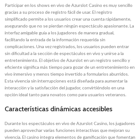
Participar en los shows en vivo de Azurslot Casino es muy sencillo
gracias a su proceso de registro fácil de usar. El registro
simplificado permite a los usuarios crear una cuenta rápidamente,
asegurando que no se pierdan ningún espectáculo apasionante. La
interfaz amigable guía a los jugadores de manera gradual,
facilitando la entrada de la información requerida sin
complicaciones. Una vez registrados, los usuarios pueden entrar
sin dificultad a la sección de espectáculos en vivo y unirse a la
entretenimiento. El objetivo de Azurslot en un registro sencillo y
eficiente significa más tiempo para gozar de un entretenimiento en
vivo inmersivo y menos tiempo invertido a formularios aburridos.
Esta vivencia sin interrupciones está diseñada para aumentar la
interacción y la satisfacción del jugador, convirtiéndolo en una
opción ideal tanto para novatos como para usuarios veteranos.
Características dinámicas accesibles
Durante los espectáculos en vivo de Azurslot Casino, los jugadores
pueden aprovechar varias funciones interactivas que mejoran su
vivencia. El casino integra elementos de gamificación que fomentan