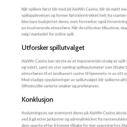
Når spillere først blir med på AlaWin Casino, blir de møtt 
spillopplevelsen og former førsteinntrykket helt fra start
ikke bare budsjettet deres, men forsterker også forventning
en involverende atmosfære. Når de utforsker tilbudene, sk
valg i markedet for online spill.
Utforsker spillutvalget
AlaWin Casino kan skryte av et imponerende utvalg av spill som
og rulett, samt en stor samling spilleautomater som tiltaler
atmosfæren til et landbasert casino til hjemmets ro av sitt e
Med stadige oppdateringer av spillutvalget blir spillerne all
tilfredsstille varierte smaker og preferanser.
Konklusjon
Avslutningsvis var eventyret deres på AlaWin Casino absolu
ved å gå etter jackpoter og adrenalinkicket fra nestenulyk
dem spente etter å komme tilbake for mer spenning hos Al