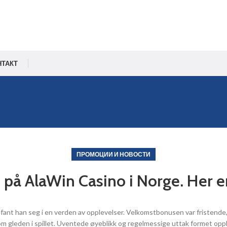
НТАКТ
ПРОМОЦИИ И НОВОСТИ
 på AlaWin Casino i Norge. Her 
efant han seg i en verden av opplevelser. Velkomstbonusen var fristende,
om gleden i spillet. Uventede øyeblikk og regelmessige uttak formet oppl