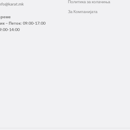
Политика за колачиња
nfo@karat.mk
За Компанијата
време
к – Петок: 09:00-17:00
9:00-14:00