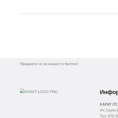
Пријавете се на нашиот е-билтен!
Инфо
КАРАТ ЛТ
Ул. Скупи 
Тел. 070-