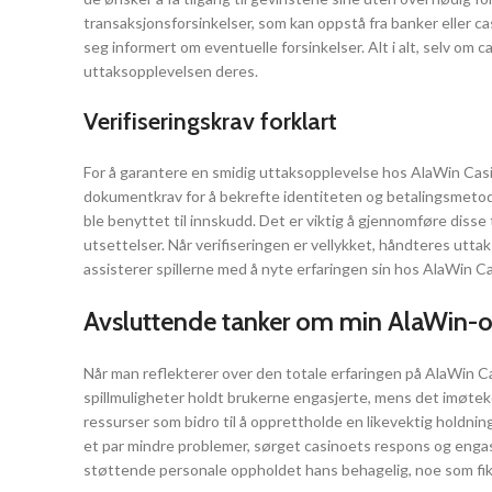
transaksjonsforsinkelser, som kan oppstå fra banker eller c
seg informert om eventuelle forsinkelser. Alt i alt, selv om c
uttaksopplevelsen deres.
Verifiseringskrav forklart
For å garantere en smidig uttaksopplevelse hos AlaWin Casi
dokumentkrav for å bekrefte identiteten og betalingsmetoden
ble benyttet til innskudd. Det er viktig å gjennomføre disse 
utsettelser. Når verifiseringen er vellykket, håndteres uttak 
assisterer spillerne med å nyte erfaringen sin hos AlaWin Ca
Avsluttende tanker om min AlaWin-o
Når man reflekterer over den totale erfaringen på AlaWin Ca
spillmuligheter holdt brukerne engasjerte, mens det imøteko
ressurser som bidro til å opprettholde en likevektig holdnin
et par mindre problemer, sørget casinoets respons og engasj
støttende personale oppholdet hans behagelig, noe som fikk