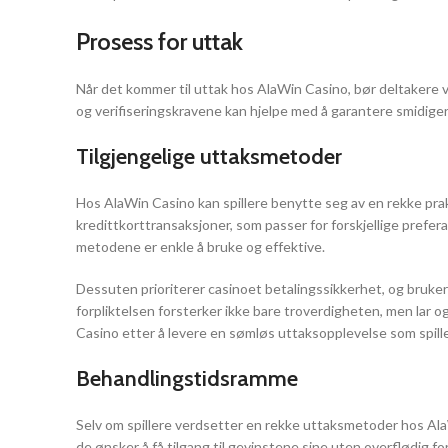
Prosess for uttak
Når det kommer til uttak hos AlaWin Casino, bør deltaker
og verifiseringskravene kan hjelpe med å garantere smidiger
Tilgjengelige uttaksmetoder
Hos AlaWin Casino kan spillere benytte seg av en rekke pra
kredittkorttransaksjoner, som passer for forskjellige prefe
metodene er enkle å bruke og effektive.
Dessuten prioriterer casinoet betalingssikkerhet, og bruke
forpliktelsen forsterker ikke bare troverdigheten, men lar o
Casino etter å levere en sømløs uttaksopplevelse som spillerne
Behandlingstidsramme
Selv om spillere verdsetter en rekke uttaksmetoder hos AlaW
de ønsker å få tilgang til gevinstene sine uten overflødig 