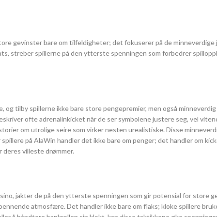
re gevinster bare om tilfeldigheter; det fokuserer på de minneverdige j
ts, streber spillerne på den ytterste spenningen som forbedrer spillop
, og tilby spillerne ikke bare store pengepremier, men også minneverdig
beskriver ofte adrenalinkicket når de ser symbolene justere seg, vel vit
rier om utrolige seire som virker nesten urealistiske. Disse minneverdige 
or spillere på AlaWin handler det ikke bare om penger; det handler om k
r deres villeste drømmer.
asino, jakter de på den ytterste spenningen som gir potensial for store 
ennende atmosfære. Det handler ikke bare om flaks; kloke spillere bruker
ller å håndtere bankrollen sin klokt, kan disse taktikkene øke spenningen