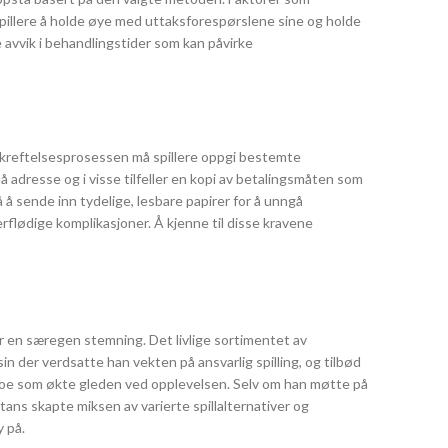
 spillere å holde øye med uttaksforespørslene sine og holde
ge avvik i behandlingstider som kan påvirke
bekreftelsesprosessen må spillere oppgi bestemte
 adresse og i visse tilfeller en kopi av betalingsmåten som
 å sende inn tydelige, lesbare papirer for å unngå
verflødige komplikasjoner. Å kjenne til disse kravene
er en særegen stemning. Det livlige sortimentet av
 der verdsatte han vekten på ansvarlig spilling, og tilbød
ta, noe som økte gleden ved opplevelsen. Selv om han møtte på
ans skapte miksen av varierte spillalternativer og
 på.