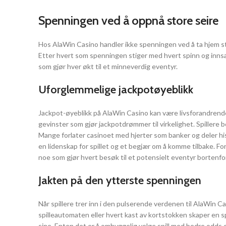
Spenningen ved å oppnå store seire
Hos AlaWin Casino handler ikke spenningen ved å ta hjem sto
Etter hvert som spenningen stiger med hvert spinn og innsa
som gjør hver økt til et minneverdig eventyr.
Uforglemmelige jackpotøyeblikk
Jackpot-øyeblikk på AlaWin Casino kan være livsforandrende
gevinster som gjør jackpotdrømmer til virkelighet. Spillere 
Mange forlater casinoet med hjerter som banker og deler histo
en lidenskap for spillet og et begjær om å komme tilbake. F
noe som gjør hvert besøk til et potensielt eventyr bortenfo
Jakten på den ytterste spenningen
Når spillere trer inn i den pulserende verdenen til AlaWin C
spilleautomaten eller hvert kast av kortstokken skaper en sp
sine. Enten det er å omhyggelig velge spill med bedre odds e