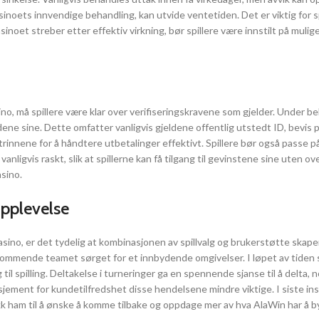
asinoets innvendige behandling, kan utvide ventetiden. Det er viktig for
asinoet streber etter effektiv virkning, bør spillere være innstilt på muli
no, må spillere være klar over verifiseringskravene som gjelder. Under 
e sine. Dette omfatter vanligvis gjeldene offentlig utstedt ID, bevis på
trinnene for å håndtere utbetalinger effektivt. Spillere bør også passe på
vanligvis raskt, slik at spillerne kan få tilgang til gevinstene sine uten o
sino.
pplevelse
sino, er det tydelig at kombinasjonen av spillvalg og brukerstøtte skap
mmende teamet sørget for et innbydende omgivelser. I løpet av tiden sin
g til spilling. Deltakelse i turneringer ga en spennende sjanse til å del
ement for kundetilfredshet disse hendelsene mindre viktige. I siste inst
 ham til å ønske å komme tilbake og oppdage mer av hva AlaWin har å by