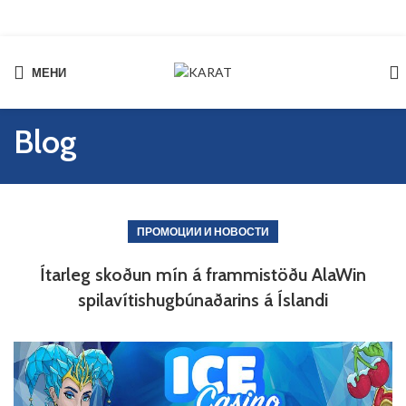
МЕНИ
Blog
ПРОМОЦИИ И НОВОСТИ
Ítarleg skoðun mín á frammistöðu AlaWin
spilavítishugbúnaðarins á Íslandi