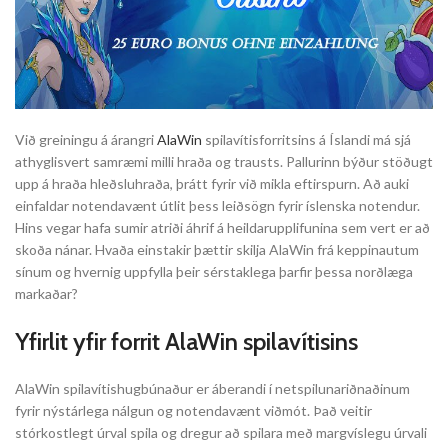
Við greiningu á árangri
AlaWin
spilavítisforritsins á Íslandi má sjá
athyglisvert samræmi milli hraða og trausts. Pallurinn býður stöðugt
upp á hraða hleðsluhraða, þrátt fyrir við mikla eftirspurn. Að auki
einfaldar notendavænt útlit þess leiðsögn fyrir íslenska notendur.
Hins vegar hafa sumir atriði áhrif á heildarupplifunina sem vert er að
skoða nánar. Hvaða einstakir þættir skilja AlaWin frá keppinautum
sínum og hvernig uppfylla þeir sérstaklega þarfir þessa norðlæga
markaðar?
Yfirlit yfir forrit AlaWin spilavítisins
AlaWin spilavítishugbúnaður er áberandi í netspilunariðnaðinum
fyrir nýstárlega nálgun og notendavænt viðmót. Það veitir
stórkostlegt úrval spila og dregur að spilara með margvíslegu úrvali