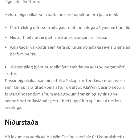
lágmarks fyrirhöfn.
Helstu eiginleikar sem bæta notendaupplifun eru þar á meðal:
Móttækileg útlit sem aðlagast óaðfinnanlega að ýmsum búnaði.
Fljótur hleðslutími gæti sléttar skiptingar milli leikja.
Aðlagaðar valkostir sem gefa spilurum að aðlaga reynslu sína að
þörfum þeirra.
Aðgengileg þjónustudeild fyrir tafarlausa aðstoð þegar þörf
krefur.
Þessir eiginleikar sameinast til að skapa notendavænt umhverfi
sem fær spilara til að koma aftur og aftur. AlaWin Casino setur í
forgang notendum sínum með góðum árangri og sýnir að vel
hannað notendaviðmót getur bætt upplifun spilunar á netinu
verulega.
Niðurstaða
Að lokum má segja að AlaWin Casino skeri sig úr í keppnishæfu