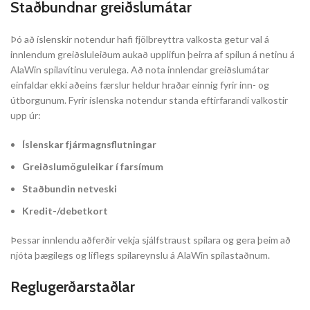
Staðbundnar greiðslumátar
Þó að íslenskir notendur hafi fjölbreyttra valkosta getur val á
innlendum greiðsluleiðum aukað upplifun þeirra af spilun á netinu á
AlaWin spilavítinu verulega. Að nota innlendar greiðslumátar
einfaldar ekki aðeins færslur heldur hraðar einnig fyrir inn- og
útborgunum. Fyrir íslenska notendur standa eftirfarandi valkostir
upp úr:
Íslenskar fjármagnsflutningar
Greiðslumöguleikar í farsímum
Staðbundin netveski
Kredit-/debetkort
Þessar innlendu aðferðir vekja sjálfstraust spilara og gera þeim að
njóta þægilegs og líflegs spilareynslu á AlaWin spilastaðnum.
Reglugerðarstaðlar