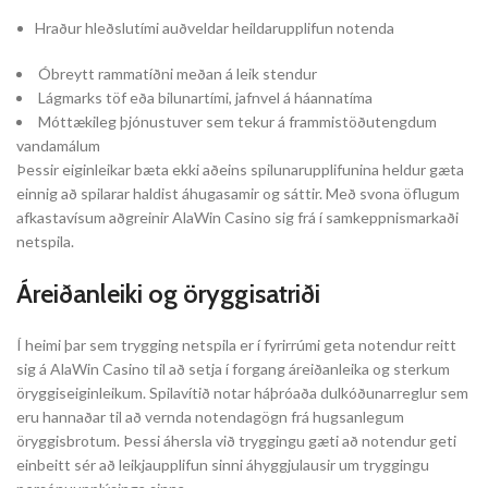
Hraður hleðslutími auðveldar heildarupplifun notenda
Óbreytt rammatíðni meðan á leik stendur
Lágmarks töf eða bilunartími, jafnvel á háannatíma
Móttækileg þjónustuver sem tekur á frammistöðutengdum
vandamálum
Þessir eiginleikar bæta ekki aðeins spilunarupplifunina heldur gæta
einnig að spilarar haldist áhugasamir og sáttir. Með svona öflugum
afkastavísum aðgreinir AlaWin Casino sig frá í samkeppnismarkaði
netspila.
Áreiðanleiki og öryggisatriði
Í heimi þar sem trygging netspila er í fyrirrúmi geta notendur reitt
sig á AlaWin Casino til að setja í forgang áreiðanleika og sterkum
öryggiseiginleikum. Spilavítið notar háþróaða dulkóðunarreglur sem
eru hannaðar til að vernda notendagögn frá hugsanlegum
öryggisbrotum. Þessi áhersla við tryggingu gæti að notendur geti
einbeitt sér að leikjaupplifun sinni áhyggjulausir um tryggingu