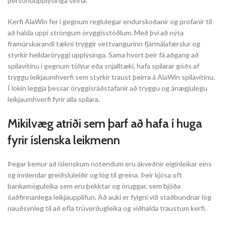
persónuupplýsinga sinna.
Kerfi AlaWin fer í gegnum reglulegar endurskoðanir og prófanir til
að halda uppi ströngum öryggisstöðlum. Með því að nýta
framúrskarandi tækni tryggir vettvangurinn fjármálafærslur og
styrkir heildaröryggi upplýsinga. Sama hvort þeir fá aðgang að
spilavítinu í gegnum tölvur eða snjalltæki, hafa spilarar góðs af
tryggu leikjaumhverfi sem styrkir traust þeirra á AlaWin spilavítinu.
Í lokin leggja þessar öryggisráðstafanir að tryggu og ánægjulegu
leikjaumhverfi fyrir alla spilara.
Mikilvæg atriði sem þarf að hafa í huga
fyrir íslenska leikmenn
Þegar kemur að íslenskum notendum eru ákveðnir eiginleikar eins
og innlendar greiðsluleiðir og lög til greina. Þeir kjósa oft
bankamöguleika sem eru þekktar og öruggar, sem bjóða
óaðfinnanlega leikjaupplifun. Að auki er fylgni við staðbundnar lög
nauðsynleg til að efla trúverðugleika og viðhalda traustum kerfi.