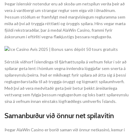
Þegar íslenskir notendur eru að skoða um netspilun verða þeir að
vera á varðbergi um strangar reglur sem eiga við í iðnaðinum.
Þessum stöðlum er framfylgt með margvíslegum regluramma sem
miða að því að tryggja réttlæti og öryggis spilara. Hins vegar mæta
fjöldi rekstraraðilar, þar á meðal AlaWin Casino, frammi fyrir
áskorunum í eftirliti vegna flækjustigs þessara reglugerða.
Sérstök viðhorf Íslendinga til fjárhættuspila á vefnum felur í sér að
spilarar geta lent í hömlum vegna innlendra löggjafar sem snerta á
spilareynslu þeirra. Það er mikilvægt fyrir spilara að átta sig á þessi
reglugerðarstaðla til að tryggja öruggt og lögmætt spilaumhverfi.
Með því að vera meðvitaðir geta þeir betur þekkt áreiðanlega
vettvang sem fylgja þessum reglugerðum og loks bætt spilareynslu
sína á vefnum innan einstaks lögfræðilegs umhverfis Íslands.
Samanburður við önnur net spilavítin
Þegar AlaWin Casino er borið saman við önnur netkasínó, kemur í