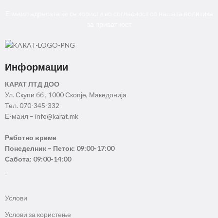
Е-маил адресата ќе се користи во согласност со нашата
политика
за приватност
Информации
КАРАТ ЛТД ДОО
Ул. Скупи бб , 1000 Скопје, Македонија
Тел. 070-345-332
Е-маил – info@karat.mk
Работно време
Понеделник – Петок: 09:00-17:00
Сабота: 09:00-14:00
-
Услови
Услови за користење