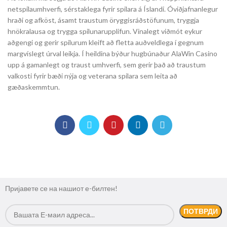
netspilaumhverfi, sérstaklega fyrir spilara á Íslandi. Óviðjafnanlegur
hraði og afköst, ásamt traustum öryggisráðstöfunum, tryggja
hnökralausa og trygga spilunarupplifun. Vinalegt viðmót eykur
aðgengi og gerir spilurum kleift að fletta auðveldlega í gegnum
margvíslegt úrval leikja. Í heildina býður hugbúnaður AlaWin Casino
upp á gamanlegt og traust umhverfi, sem gerir það að traustum
valkosti fyrir bæði nýja og veterana spilara sem leita að
gæðaskemmtun.
Пријавете се на нашиот е-билтен!