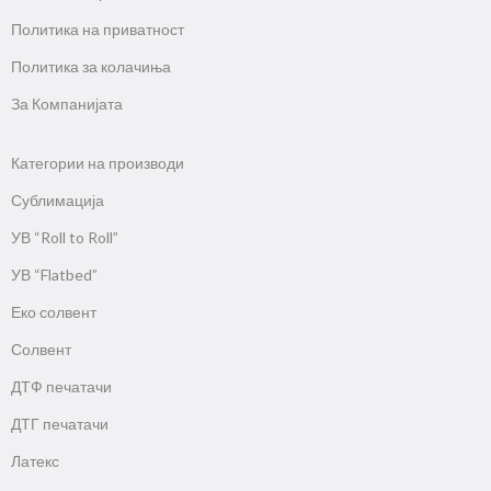
Политика на приватност
Политика за колачиња
За Компанијата
Категории на производи
Сублимација
УВ “Roll to Roll”
УВ “Flatbed”
Еко солвент
Солвент
ДТФ печатачи
ДТГ печатачи
Латекс