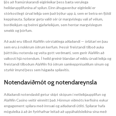
ljós að framúrskarandi eiginleikar þess bæta verulega
heildarupplifunina af spilun. Einn áhugaverður eiginleiki er
stórkostlegt úrval leikja sem það býður upp á, sem er betra en fjöldi
keppinauta. Spilarar geta valið sér úr margvíslegu vali af vélum,
borðleikjum og beinni gjafarleikjum, sem hentar margvíslegum
smekk og þörfum.
Að auki eru tilboð AlaWin sérstaklega aðlaðandi — örlátari en þau
sem eru á nokkrum öðrum kerfum. Þessir freistandi tilboð auka
þátttöku notenda og veita gott verðmæti, sem gerir AlaWin að
valkosti hjá notendum. Í heild greinir blandan af miklu úrvali leikja og
freistandi tilboðum AlaWin frá öðrum samkeppnisaðilum sínum og
styrkir ímynd þess sem hágæða spilavítis.
Notendaviðmót og notendareynsla
Aðlaðandi notendaskil getur skipt sköpum í netleikjaupplifun og
AlaWin Casino veitir einmitt það. Hönnun viðmóts kerfisins eykur
engagement spilara með innsæi og aðlaðandi útliti. Spilarar hafa
möguleika á að án fyrirhafnar leitað að uppáhaldsleikina sína með