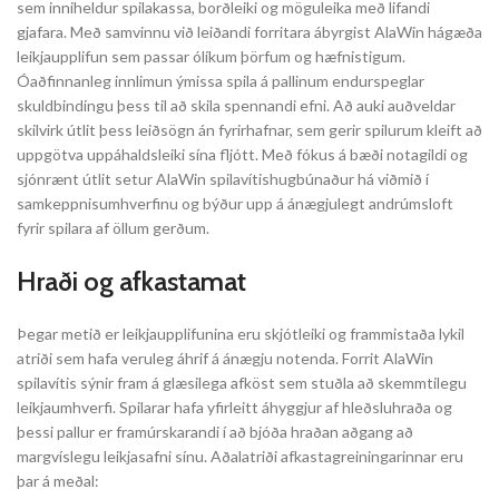
sem inniheldur spilakassa, borðleiki og möguleika með lifandi
gjafara. Með samvinnu við leiðandi forritara ábyrgist AlaWin hágæða
leikjaupplifun sem passar ólíkum þörfum og hæfnistigum.
Óaðfinnanleg innlimun ýmissa spila á pallinum endurspeglar
skuldbindingu þess til að skila spennandi efni. Að auki auðveldar
skilvirk útlit þess leiðsögn án fyrirhafnar, sem gerir spilurum kleift að
uppgötva uppáhaldsleiki sína fljótt. Með fókus á bæði notagildi og
sjónrænt útlit setur AlaWin spilavítishugbúnaður há viðmið í
samkeppnisumhverfinu og býður upp á ánægjulegt andrúmsloft
fyrir spilara af öllum gerðum.
Hraði og afkastamat
Þegar metið er leikjaupplifunina eru skjótleiki og frammistaða lykil
atriði sem hafa veruleg áhrif á ánægju notenda. Forrit AlaWin
spilavítis sýnir fram á glæsilega afköst sem stuðla að skemmtilegu
leikjaumhverfi. Spilarar hafa yfirleitt áhyggjur af hleðsluhraða og
þessi pallur er framúrskarandi í að bjóða hraðan aðgang að
margvíslegu leikjasafni sínu. Aðalatriði afkastagreiningarinnar eru
þar á meðal: