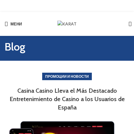
МЕНИ
Start typing to see products you are looking for.
Blog
ПРОМОЦИИ И НОВОСТИ
Casina Casino Lleva el Más Destacado
Entretenimiento de Casino a los Usuarios de
España