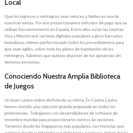
Local
Que los ingresos y reintegros sean veloces y fiables es una de
nuestras metas. Por eso proporcionamos métodos de pago que se
utilizan frecuentemente en España. Entre ellos están las tarjetas
Visa y Mastercard, carteras digitales populares y giros bancarios
inmediatas. Hemos perfeccionado todos los procedimientos para
que sean ágiles, sobre todo los plazos de tramitación de los
reintegros. Sabemos que quieras disponer de tus ganancias sin
demoras excesivas.
Conociendo Nuestra Amplia Biblioteca
de Juegos
Un buen casino online disfruta de su oferta. En Casina Casino
hemos reunido una colección grande preparada en todos los
preferencias. Trabajamos con desarrolladores de software de
renombre mundial para proporcionarte cientos de opciones.
Tenemos desde las tragaperras más populares, con historias que
exploran desde la mitología española hasta aventuras épicas, hasta