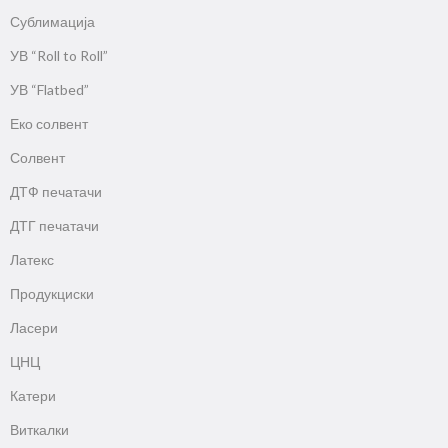
Сублимација
УВ “Roll to Roll”
УВ “Flatbed”
Еко солвент
Солвент
ДТФ печатачи
ДТГ печатачи
Латекс
Продукциски
Ласери
ЦНЦ
Катери
Виткалки