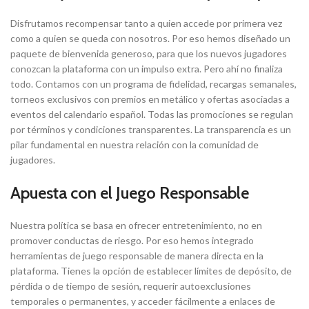
Disfrutamos recompensar tanto a quien accede por primera vez
como a quien se queda con nosotros. Por eso hemos diseñado un
paquete de bienvenida generoso, para que los nuevos jugadores
conozcan la plataforma con un impulso extra. Pero ahí no finaliza
todo. Contamos con un programa de fidelidad, recargas semanales,
torneos exclusivos con premios en metálico y ofertas asociadas a
eventos del calendario español. Todas las promociones se regulan
por términos y condiciones transparentes. La transparencia es un
pilar fundamental en nuestra relación con la comunidad de
jugadores.
Apuesta con el Juego Responsable
Nuestra política se basa en ofrecer entretenimiento, no en
promover conductas de riesgo. Por eso hemos integrado
herramientas de juego responsable de manera directa en la
plataforma. Tienes la opción de establecer límites de depósito, de
pérdida o de tiempo de sesión, requerir autoexclusiones
temporales o permanentes, y acceder fácilmente a enlaces de