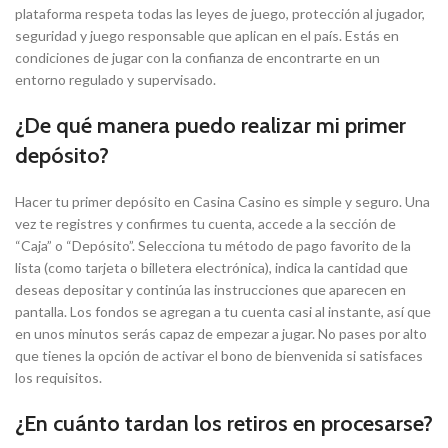
plataforma respeta todas las leyes de juego, protección al jugador,
seguridad y juego responsable que aplican en el país. Estás en
condiciones de jugar con la confianza de encontrarte en un
entorno regulado y supervisado.
¿De qué manera puedo realizar mi primer
depósito?
Hacer tu primer depósito en Casina Casino es simple y seguro. Una
vez te registres y confirmes tu cuenta, accede a la sección de
“Caja” o “Depósito”. Selecciona tu método de pago favorito de la
lista (como tarjeta o billetera electrónica), indica la cantidad que
deseas depositar y continúa las instrucciones que aparecen en
pantalla. Los fondos se agregan a tu cuenta casi al instante, así que
en unos minutos serás capaz de empezar a jugar. No pases por alto
que tienes la opción de activar el bono de bienvenida si satisfaces
los requisitos.
¿En cuánto tardan los retiros en procesarse?