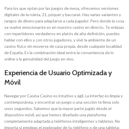
Para los que optan por las juegos de mesa, ofrecemos versiones
digitales de la ruleta, 21, póquer y baccarat. Hay varias variantes y
rangos de dinero para adaptarse a cada jugador. Pero donde la cosa
se vuelve emocionante es en nuestro casino en directo. Te enlazas
con repartidores verdaderos en platós de alta definición, puedes
hablar con ellos y con otros jugadores, y vivir la ambiente de un
casino físico sin moverse de casa propia, desde cualquier localidad
de España. Es la combinación ideal entre la conveniencia de lo
online y la genuinidad del juego en vivo.
Experiencia de Usuario Optimizada y
Móvil
Navegar por Casina Casino es intuitivo y ágil. La interfaz es limpia y
contemporánea, y encontrar un juego o una sección te lleva solo
unos segundos. Sabemos que la mayor parte jugáis desde el
dispositivo móvil, así que hemos diseñado una plataforma
completamente adaptada a teléfonos inteligentes y tabletas. No
importa si empleas el explorador de tu teléfono o de una tableta;