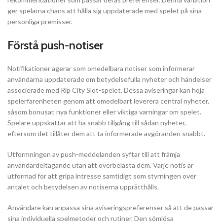
ger spelarna chans att hålla sig uppdaterade med spelet på sina
personliga premisser.
Förstå push-notiser
Notifikationer agerar som omedelbara notiser som informerar
användarna uppdaterade om betydelsefulla nyheter och händelser
associerade med Rip City Slot-spelet. Dessa aviseringar kan höja
spelerfarenheten genom att omedelbart leverera central nyheter,
såsom bonusar, nya funktioner eller viktiga varningar om spelet.
Spelare uppskattar att ha snabb tillgång till sådan nyheter,
eftersom det tillåter dem att ta informerade avgöranden snabbt.
Utformningen av push-meddelanden syftar till att främja
användardeltagande utan att överbelasta dem. Varje notis är
utformad för att gripa intresse samtidigt som styrningen över
antalet och betydelsen av notiserna upprätthålls.
Användare kan anpassa sina aviseringspreferenser så att de passar
sina individuella spelmetoder och rutiner. Den sömlösa