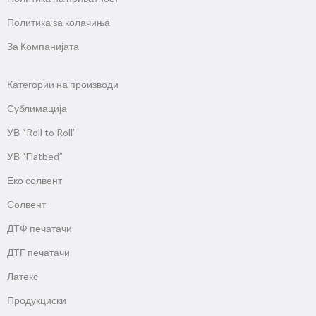
Политика за колачиња
За Компанијата
Категории на производи
Сублимација
УВ “Roll to Roll”
УВ “Flatbed”
Еко солвент
Солвент
ДТФ печатачи
ДТГ печатачи
Латекс
Продукциски