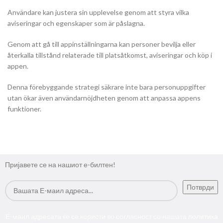
Användare kan justera sin upplevelse genom att styra vilka
aviseringar och egenskaper som är påslagna.
Genom att gå till appinställningarna kan personer bevilja eller
återkalla tillstånd relaterade till platsåtkomst, aviseringar och köp i
appen.
Denna förebyggande strategi säkrare inte bara personuppgifter
utan ökar även användarnöjdheten genom att anpassa appens
funktioner.
Пријавете се на нашиот е-билтен!
Е-маил адресата ќе се користи во согласност со нашата
политика