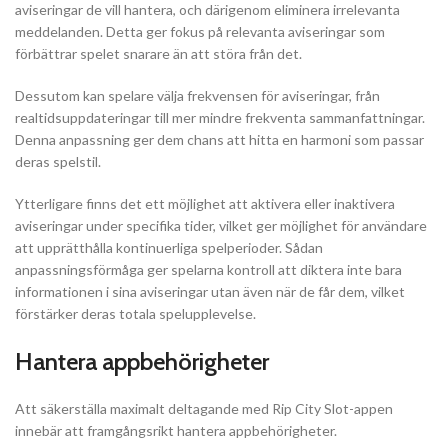
aviseringar de vill hantera, och därigenom eliminera irrelevanta
meddelanden. Detta ger fokus på relevanta aviseringar som
förbättrar spelet snarare än att störa från det.
Dessutom kan spelare välja frekvensen för aviseringar, från
realtidsuppdateringar till mer mindre frekventa sammanfattningar.
Denna anpassning ger dem chans att hitta en harmoni som passar
deras spelstil.
Ytterligare finns det ett möjlighet att aktivera eller inaktivera
aviseringar under specifika tider, vilket ger möjlighet för användare
att upprätthålla kontinuerliga spelperioder. Sådan
anpassningsförmåga ger spelarna kontroll att diktera inte bara
informationen i sina aviseringar utan även när de får dem, vilket
förstärker deras totala spelupplevelse.
Hantera appbehörigheter
Att säkerställa maximalt deltagande med Rip City Slot-appen
innebär att framgångsrikt hantera appbehörigheter.