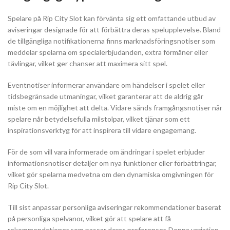
Spelare på Rip City Slot kan förvänta sig ett omfattande utbud av
aviseringar designade för att förbättra deras spelupplevelse. Bland
de tillgängliga notifikationerna finns marknadsföringsnotiser som
meddelar spelarna om specialerbjudanden, extra förmåner eller
tävlingar, vilket ger chanser att maximera sitt spel.
Eventnotiser informerar användare om händelser i spelet eller
tidsbegränsade utmaningar, vilket garanterar att de aldrig går
miste om en möjlighet att delta. Vidare sänds framgångsnotiser när
spelare når betydelsefulla milstolpar, vilket tjänar som ett
inspirationsverktyg för att inspirera till vidare engagemang.
För de som vill vara informerade om ändringar i spelet erbjuder
informationsnotiser detaljer om nya funktioner eller förbättringar,
vilket gör spelarna medvetna om den dynamiska omgivningen för
Rip City Slot.
Till sist anpassar personliga aviseringar rekommendationer baserat
på personliga spelvanor, vilket gör att spelare att få
rekommendationer som passar deras preferenser. Denna variation