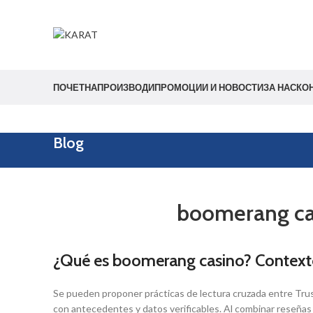
Search
ПОЧЕТНА
ПРОИЗВОДИ
ПРОМОЦИИ И НОВОСТИ
ЗА НАС
КО
Start typing to see products you are looking for.
Blog
boomerang cas
¿Qué es boomerang casino? Context
Se pueden proponer prácticas de lectura cruzada entre Trust
con antecedentes y datos verificables. Al combinar reseñas c