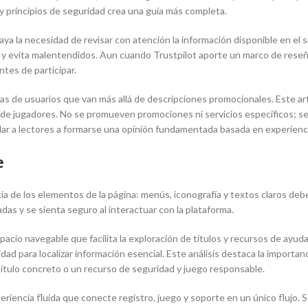
 y principios de seguridad crea una guía más completa.
raya la necesidad de revisar con atención la información disponible en el
y evita malentendidos. Aun cuando Trustpilot aporte un marco de reseñas,
tes de participar.
s de usuarios que van más allá de descripciones promocionales. Este art
 de jugadores. No se promueven promociones ni servicios específicos; s
yudar a lectores a formarse una opinión fundamentada basada en experiencia
e
ia de los elementos de la página: menús, iconografía y textos claros deben
das y se sienta seguro al interactuar con la plataforma.
io navegable que facilita la exploración de títulos y recursos de ayuda.
acilidad para localizar información esencial. Este análisis destaca la impor
ítulo concreto o un recurso de seguridad y juego responsable.
riencia fluida que conecte registro, juego y soporte en un único flujo.