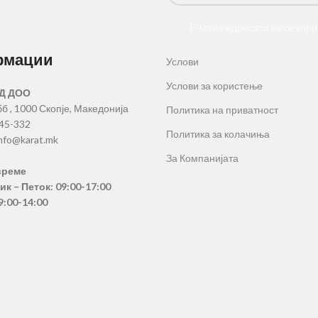
Е-маил адресата ќе се кори
рмации
Услови
Услови за користење
Д ДОО
бб , 1000 Скопје, Македонија
Политика на приватност
345-332
Политика за колачиња
nfo@karat.mk
За Компанијата
време
к – Петок: 09:00-17:00
9:00-14:00