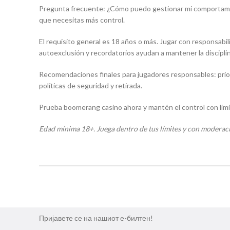
Pregunta frecuente: ¿Cómo puedo gestionar mi comportamient
que necesitas más control.
El requisito general es 18 años o más. Jugar con responsabi
autoexclusión y recordatorios ayudan a mantener la disciplin
Recomendaciones finales para jugadores responsables: priori
políticas de seguridad y retirada.
Prueba boomerang casino ahora y mantén el control con lími
Edad mínima 18+. Juega dentro de tus límites y con moderac
Пријавете се на нашиот е-билтен!