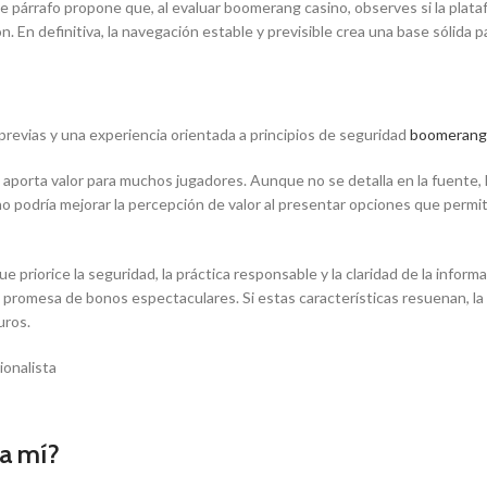
Este párrafo propone que, al evaluar boomerang casino, observes si la pla
 En definitiva, la navegación estable y previsible crea una base sólida p
previas y una experiencia orientada a principios de seguridad
boomerang
a aporta valor para muchos jugadores. Aunque no se detalla en la fuente, 
 podría mejorar la percepción de valor al presentar opciones que permita
riorice la seguridad, la práctica responsable y la claridad de la informaci
 promesa de bonos espectaculares. Si estas características resuenan, la
uros.
ionalista
a mí?