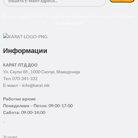
Е-маил адресата ќе се користи во согласност со нашата
политика
за приватност
Информации
КАРАТ ЛТД ДОО
Ул. Скупи бб , 1000 Скопје, Македонија
Тел. 070-345-332
Е-маил – info@karat.mk
Работно време
Понеделник – Петок: 09:00-17:00
Сабота: 09:00-14:00
-
Услови