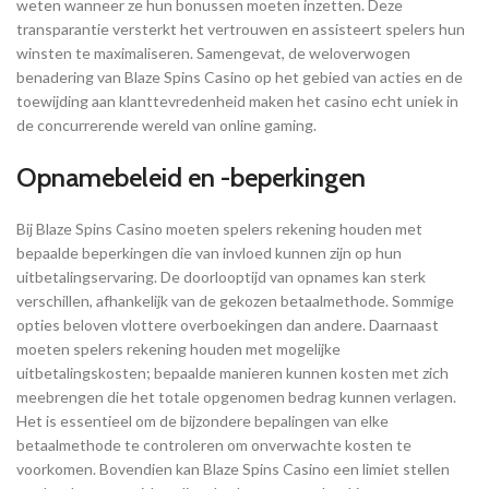
weten wanneer ze hun bonussen moeten inzetten. Deze
transparantie versterkt het vertrouwen en assisteert spelers hun
winsten te maximaliseren. Samengevat, de weloverwogen
benadering van Blaze Spins Casino op het gebied van acties en de
toewijding aan klanttevredenheid maken het casino echt uniek in
de concurrerende wereld van online gaming.
Opnamebeleid en -beperkingen
Bij Blaze Spins Casino moeten spelers rekening houden met
bepaalde beperkingen die van invloed kunnen zijn op hun
uitbetalingservaring. De doorlooptijd van opnames kan sterk
verschillen, afhankelijk van de gekozen betaalmethode. Sommige
opties beloven vlottere overboekingen dan andere. Daarnaast
moeten spelers rekening houden met mogelijke
uitbetalingskosten; bepaalde manieren kunnen kosten met zich
meebrengen die het totale opgenomen bedrag kunnen verlagen.
Het is essentieel om de bijzondere bepalingen van elke
betaalmethode te controleren om onverwachte kosten te
voorkomen. Bovendien kan Blaze Spins Casino een limiet stellen