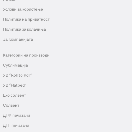
Услови за користење
Политика на приватност
Политика за колачиња
За Компанијата
Категории на производи
Сублимација
УВ “Roll to Roll”
УВ “Flatbed”
Еко солвент
Солвент
ДТФ печатачи
ДТГ печатачи