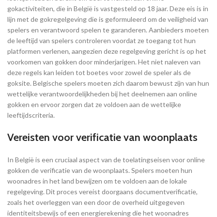
gokactiviteiten, die in België is vastgesteld op 18 jaar. Deze eis is in
lijn met de gokregelgeving die is geformuleerd om de veiligheid van
spelers en verantwoord spelen te garanderen. Aanbieders moeten
de leeftijd van spelers controleren voordat ze toegang tot hun
platformen verlenen, aangezien deze regelgeving gericht is op het
voorkomen van gokken door minderjarigen. Het niet naleven van
deze regels kan leiden tot boetes voor zowel de speler als de
goksite. Belgische spelers moeten zich daarom bewust zijn van hun
wettelijke verantwoordelijkheden bij het deelnemen aan online
gokken en ervoor zorgen dat ze voldoen aan de wettelijke
leeftijdscriteria.
Vereisten voor verificatie van woonplaats
In België is een cruciaal aspect van de toelatingseisen voor online
gokken de verificatie van de woonplaats. Spelers moeten hun
woonadres in het land bewijzen om te voldoen aan de lokale
regelgeving. Dit proces vereist doorgaans documentverificatie,
zoals het overleggen van een door de overheid uitgegeven
identiteitsbewijs of een energierekening die het woonadres