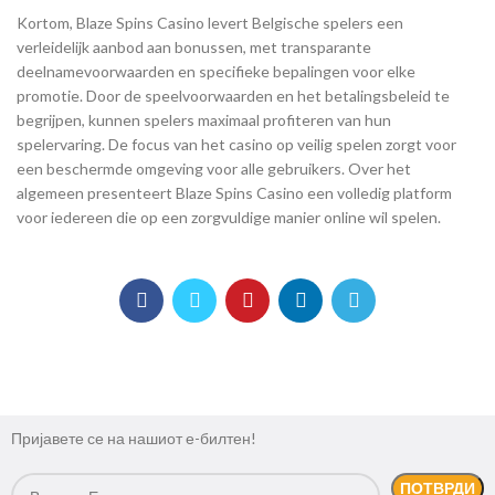
Kortom, Blaze Spins Casino levert Belgische spelers een
verleidelijk aanbod aan bonussen, met transparante
deelnamevoorwaarden en specifieke bepalingen voor elke
promotie. Door de speelvoorwaarden en het betalingsbeleid te
begrijpen, kunnen spelers maximaal profiteren van hun
spelervaring. De focus van het casino op veilig spelen zorgt voor
een beschermde omgeving voor alle gebruikers. Over het
algemeen presenteert Blaze Spins Casino een volledig platform
voor iedereen die op een zorgvuldige manier online wil spelen.
Пријавете се на нашиот е-билтен!