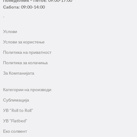
Понеделник – Петок: 09:00-17:00
Сабота: 09:00-14:00
-
Услови
Услови за користење
Политика на приватност
Политика за колачиња
За Компанијата
Категории на производи
Сублимација
УВ “Roll to Roll”
УВ “Flatbed”
Еко солвент