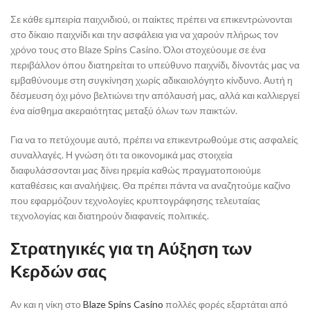
Σε κάθε εμπειρία παιχνιδιού, οι παίκτες πρέπει να επικεντρώνονται
στο δίκαιο παιχνίδι και την ασφάλεια για να χαρούν πλήρως τον
χρόνο τους στο Blaze Spins Casino. Όλοι στοχεύουμε σε ένα
περιβάλλον όπου διατηρείται το υπεύθυνο παιχνίδι, δίνοντάς μας να
εμβαθύνουμε στη συγκίνηση χωρίς αδικαιολόγητο κίνδυνο. Αυτή η
δέσμευση όχι μόνο βελτιώνει την απόλαυσή μας, αλλά και καλλιεργεί
ένα αίσθημα ακεραιότητας μεταξύ όλων των παικτών.
Για να το πετύχουμε αυτό, πρέπει να επικεντρωθούμε στις ασφαλείς
συναλλαγές. Η γνώση ότι τα οικονομικά μας στοιχεία
διαφυλάσσονται μας δίνει ηρεμία καθώς πραγματοποιούμε
καταθέσεις και αναλήψεις. Θα πρέπει πάντα να αναζητούμε καζίνο
που εφαρμόζουν τεχνολογίες κρυπτογράφησης τελευταίας
τεχνολογίας και διατηρούν διαφανείς πολιτικές.
Στρατηγικές για τη Αύξηση των
Κερδών σας
Αν και η νίκη στο
Blaze Spins Casino
πολλές φορές εξαρτάται από