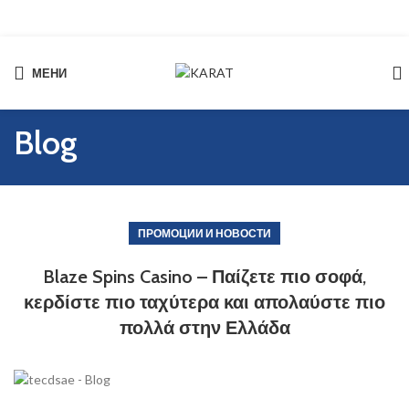
МЕНИ
Blog
ПРОМОЦИИ И НОВОСТИ
Blaze Spins Casino – Παίζετε πιο σοφά,
κερδίστε πιο ταχύτερα και απολαύστε πιο
πολλά στην Ελλάδα