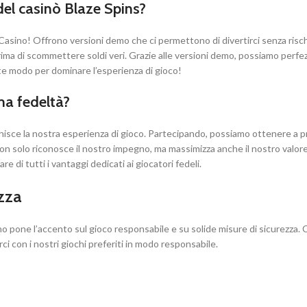
del casinò Blaze Spins?
s Casino! Offrono versioni demo che ci permettono di divertirci senza risc
a di scommettere soldi veri. Grazie alle versioni demo, possiamo perfezio
te modo per dominare l’esperienza di gioco!
ma fedeltà?
hisce la nostra esperienza di gioco. Partecipando, possiamo ottenere a pr
n solo riconosce il nostro impegno, ma massimizza anche il nostro valor
e di tutti i vantaggi dedicati ai giocatori fedeli.
ezza
no pone l’accento sul gioco responsabile e su solide misure di sicurezza.
i con i nostri giochi preferiti in modo responsabile.