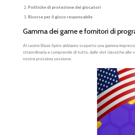
Politiche di protezione dei giocatori
Risorse per il gioco responsabile
Gamma dei game e fornitori di prog
Al casinò Blaze Spins abbiamo scoperto una gamma impressiona
straordinaria e comprende di tutto, dalle slot classiche alle 
nostra prossima sessione.