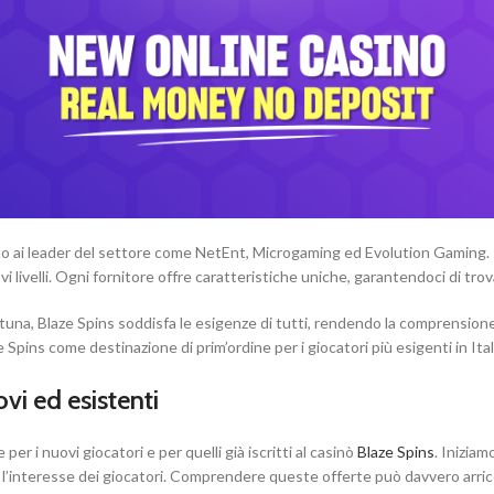
tutto ai leader del settore come NetEnt, Microgaming ed Evolution Gaming
livelli. Ogni fornitore offre caratteristiche uniche, garantendoci di trovare
 fortuna, Blaze Spins soddisfa le esigenze di tutti, rendendo la comprensio
ze Spins come destinazione di prim’ordine per i giocatori più esigenti in Ital
vi ed esistenti
er i nuovi giocatori e per quelli già iscritti al casinò
Blaze Spins
. Iniziam
l’interesse dei giocatori. Comprendere queste offerte può davvero arricc