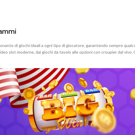
rammi
nte di giochi ideali a ogni tipo di giocatore, garantendo sempre qualcos
video slot moderne, dai giochi da tavolo alle opzioni con croupier dal vivo