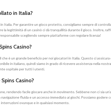
lato in Italia?
in Italia. Per garantire un gioco protetto, consigliamo sempre di controll
a legittimità di un casinò ci dà tranquillità durante il gioco. Inoltre, raff
 responsabile scegliendo sempre piattaforme con regolare licenza!
 Spins Casino?
, il che è un grande beneficio per noi giocatori in Italia. Questo ci assicu
sponibile in italiano, quindi siamo in grado di ricevere assistenza nella nostr
e ospitale per tutti i utenti.
 Spins Casino?
one, rendendo facile giocare anche in movimento. Sebbene non ci sia un’app 
na navigazione fluida e un accesso immediato ai giochi. Possiamo godere co
 interruzioni ovunque e in qualsiasi momento.