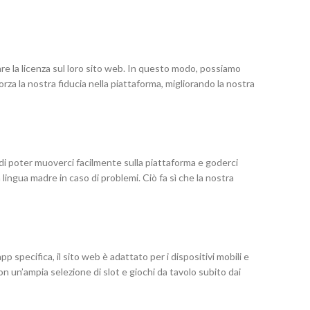
are la licenza sul loro sito web. In questo modo, possiamo
orza la nostra fiducia nella piattaforma, migliorando la nostra
ra di poter muoverci facilmente sulla piattaforma e goderci
a lingua madre in caso di problemi. Ciò fa sì che la nostra
specifica, il sito web è adattato per i dispositivi mobili e
n un’ampia selezione di slot e giochi da tavolo subito dai