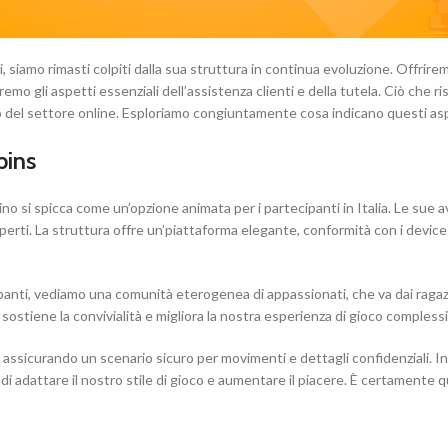
, siamo rimasti colpiti dalla sua struttura in continua evoluzione. Offrire
emo gli aspetti essenziali dell’assistenza clienti e della tutela. Ciò che r
 del settore online. Esploriamo congiuntamente cosa indicano questi aspet
pins
sino si spicca come un’opzione animata per i partecipanti in Italia. Le sue
sperti. La struttura offre un’piattaforma elegante, conformità con i devic
anti, vediamo una comunità eterogenea di appassionati, che va dai ragazzi 
 sostiene la convivialità e migliora la nostra esperienza di gioco complessi
assicurando un scenario sicuro per movimenti e dettagli confidenziali. In v
di adattare il nostro stile di gioco e aumentare il piacere. È certamente 