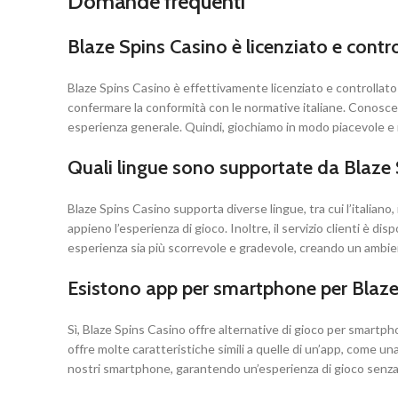
Domande frequenti
Blaze Spins Casino è licenziato e control
Blaze Spins Casino è effettivamente licenziato e controllato 
confermare la conformità con le normative italiane. Conoscere l
esperienza generale. Quindi, giochiamo in modo piacevole e
Quali lingue sono supportate da Blaze
Blaze Spins Casino supporta diverse lingue, tra cui l’italiano
appieno l’esperienza di gioco. Inoltre, il servizio clienti è di
esperienza sia più scorrevole e gradevole, creando un ambient
Esistono app per smartphone per Blaze
Sì, Blaze Spins Casino offre alternative di gioco per smartph
offre molte caratteristiche simili a quelle di un’app, come u
nostri smartphone, garantendo un’esperienza di gioco senza