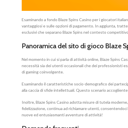
Esaminando a fondo Blaze Spins Casino per i giocatori italiani
vantaggiosi e sulle opzioni di pagamento. In aggiunta, tratter
esclusivi che separano Blaze Spins nel contesto competitivo
Panoramica del sito di gioco Blaze S
Nel momento in cui si parla di attività online, Blaze Spins Ca
necessità sia dei utenti occasionali che dei professionisti e
di gaming coinvolgente.
Esaminando il caratteristiche socio-demografico dei partecip
alla caccia di sfide intellettuali. Questo scenario accogliente
Inoltre, Blaze Spins Casino adotta misure di tutela moderne, 
fidelizzazione, continua ad richiamare utenti, consentendoci 
nuove ed entusiasmanti avventure di attività!