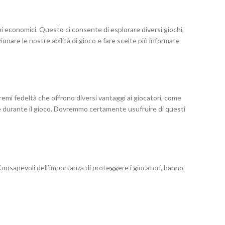
hi economici. Questo ci consente di esplorare diversi giochi,
nare le nostre abilità di gioco e fare scelte più informate
emi fedeltà che offrono diversi vantaggi ai giocatori, come
e durante il gioco. Dovremmo certamente usufruire di questi
 Consapevoli dell’importanza di proteggere i giocatori, hanno