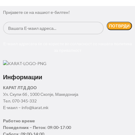
Пријавете се на нашиот е-билтен!
Е-маил адресата ќе се користи во согласност со нашата
политика
за приватност
Информации
КАРАТ ЛТД ДОО
Ул. Скупи бб , 1000 Скопје, Македонија
Тел. 070-345-332
Е-маил – info@karat.mk
Работно време
Понеделник – Петок: 09:00-17:00
Сабота: 09:00-14:00