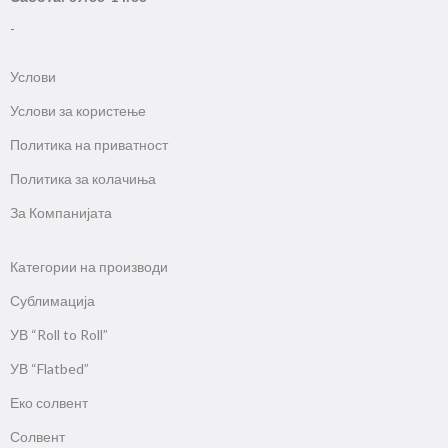
-
Услови
Услови за користење
Политика на приватност
Политика за колачиња
За Компанијата
Категории на производи
Сублимација
УВ “Roll to Roll”
УВ “Flatbed”
Еко солвент
Солвент