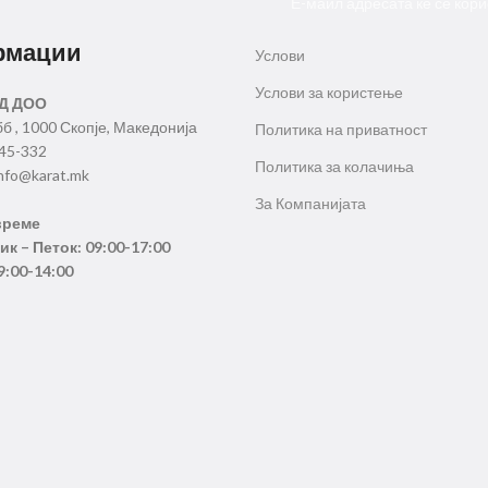
Е-маил адресата ќе се кори
рмации
Услови
Услови за користење
Д ДОО
бб , 1000 Скопје, Македонија
Политика на приватност
345-332
Политика за колачиња
nfo@karat.mk
За Компанијата
време
к – Петок: 09:00-17:00
9:00-14:00