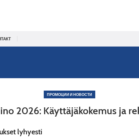
НТАКТ
ПРОМОЦИИ И НОВОСТИ
sino 2026: Käyttäjäkokemus ja rek
ukset lyhyesti