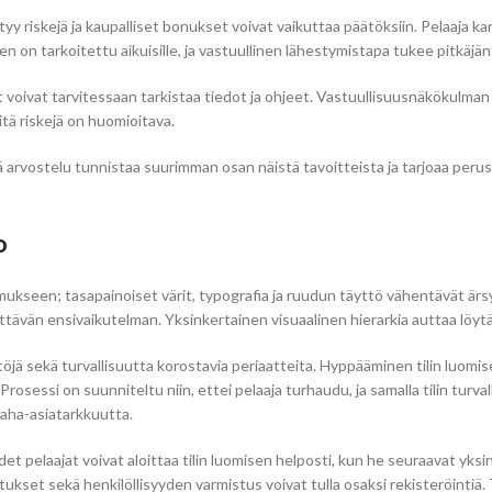
yy riskejä ja kaupalliset bonukset voivat vaikuttaa päätöksiin. Pelaaja k
en on tarkoitettu aikuisille, ja vastuullinen lähestymistapa tukee pitkäjä
 voivat tarvitessaan tarkistaa tiedot ja ohjeet. Vastuullisuusnäkökulman 
itä riskejä on huomioitava.
ämä arvostelu tunnistaa suurimman osan näistä tavoitteista ja tarjoaa per
o
emukseen; tasapainoiset värit, typografia ja ruudun täyttö vähentävät ä
yttävän ensivaikutelman. Yksinkertainen visuaalinen hierarkia auttaa löy
öjä sekä turvallisuutta korostavia periaatteita. Hyppääminen tilin luomis
 Prosessi on suunniteltu niin, ettei pelaaja turhaudu, ja samalla tilin tur
aha-asiatarkkuutta.
t pelaajat voivat aloittaa tilin luomisen helposti, kun he seuraavat yksin
stukset sekä henkilöllisyyden varmistus voivat tulla osaksi rekisteröint