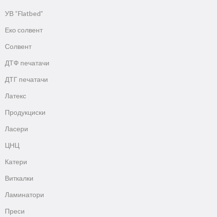
УВ “Flatbed”
Еко солвент
Солвент
ДТФ печатачи
ДТГ печатачи
Латекс
Продукциски
Ласери
ЦНЦ
Катери
Виткалки
Ламинатори
Преси