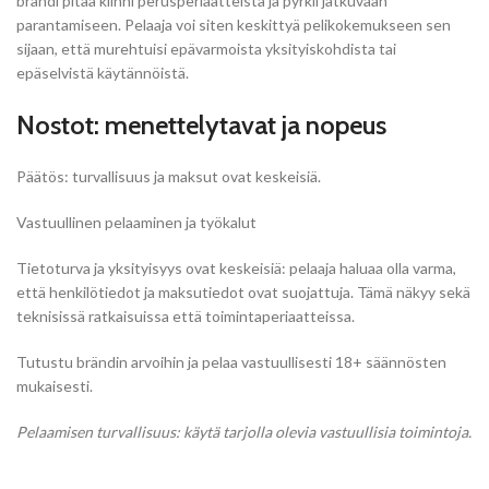
brändi pitää kiinni perusperiaatteista ja pyrkii jatkuvaan
parantamiseen. Pelaaja voi siten keskittyä pelikokemukseen sen
sijaan, että murehtuisi epävarmoista yksityiskohdista tai
epäselvistä käytännöistä.
Nostot: menettelytavat ja nopeus
Päätös: turvallisuus ja maksut ovat keskeisiä.
Vastuullinen pelaaminen ja työkalut
Tietoturva ja yksityisyys ovat keskeisiä: pelaaja haluaa olla varma,
että henkilötiedot ja maksutiedot ovat suojattuja. Tämä näkyy sekä
teknisissä ratkaisuissa että toimintaperiaatteissa.
Tutustu brändin arvoihin ja pelaa vastuullisesti 18+ säännösten
mukaisesti.
Pelaamisen turvallisuus: käytä tarjolla olevia vastuullisia toimintoja.