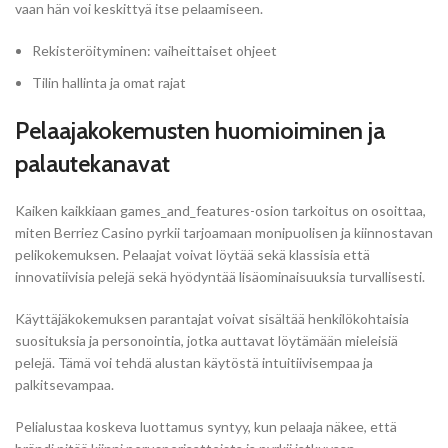
vaan hän voi keskittyä itse pelaamiseen.
Rekisteröityminen: vaiheittaiset ohjeet
Tilin hallinta ja omat rajat
Pelaajakokemusten huomioiminen ja
palautekanavat
Kaiken kaikkiaan games_and_features-osion tarkoitus on osoittaa,
miten Berriez Casino pyrkii tarjoamaan monipuolisen ja kiinnostavan
pelikokemuksen. Pelaajat voivat löytää sekä klassisia että
innovatiivisia pelejä sekä hyödyntää lisäominaisuuksia turvallisesti.
Käyttäjäkokemuksen parantajat voivat sisältää henkilökohtaisia
suosituksia ja personointia, jotka auttavat löytämään mieleisiä
pelejä. Tämä voi tehdä alustan käytöstä intuitiivisempaa ja
palkitsevampaa.
Pelialustaa koskeva luottamus syntyy, kun pelaaja näkee, että