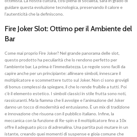
ottimista. La nostra cultura, così piena di socialità, sarà in grado di
guidare questa evoluzione tecnologica, preservando il calore e
l’autenticità che la definiscono.
Fire Joker Slot: Ottimo per il Ambiente del
Bar
Come mai proprio Fire Joker? Nel grande panorama delle slot,
questo prodotto ha peculiarità che lo rendono perfetto per
l’ambiente bar. La prima è l’immediatezza. Le regole sono facili da
capire anche per un principiante: allineare simboli, innescare il
moltiplicatore e scommettere tutto sul Joker. Non ci sono grovigli
di bonus complessi da spiegare, il che lo rende fruibile a tutti. Poi
c’è il elemento estetico. I simboli classici in stile frutta sono noti,
rassicuranti. Ma la fiamma che li avvolge e l’animazione del Joker
danno un tocco di modernità ed entusiasmo. È un mix di tradizione
e innovazione che risuona con il pubblico italiano. Infine, la
meccanica con la funzione di Re-spin e il moltiplicatore fino a 10x
offre il adeguato picco di adrenalina. Una partita può mutare in un
istante, creando quei momenti di suspense e gioia comune che