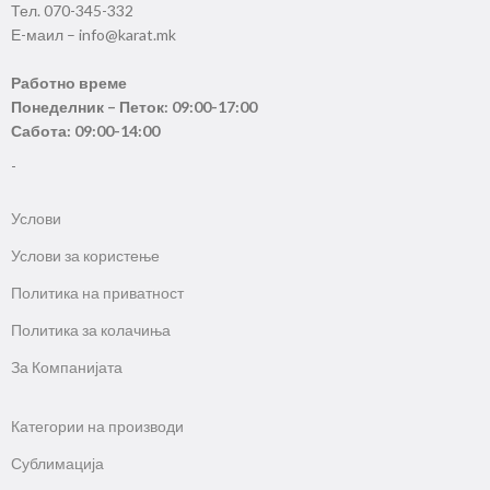
Тел. 070-345-332
Е-маил – info@karat.mk
Работно време
Понеделник – Петок: 09:00-17:00
Сабота: 09:00-14:00
-
Услови
Услови за користење
Политика на приватност
Политика за колачиња
За Компанијата
Категории на производи
Сублимација