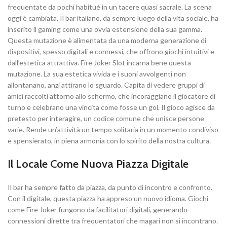
frequentate da pochi habitué in un tacere quasi sacrale. La scena
oggi è cambiata. Il bar italiano, da sempre luogo della vita sociale, ha
inserito il gaming come una ovvia estensione della sua gamma.
Questa mutazione è alimentata da una moderna generazione di
dispositivi, spesso digitali e connessi, che offrono giochi intuitivi e
dall’estetica attrattiva. Fire Joker Slot incarna bene questa
mutazione. La sua estetica vivida e i suoni avvolgenti non
allontanano, anzi attirano lo sguardo. Capita di vedere gruppi di
amici raccolti attorno allo schermo, che incoraggiano il giocatore di
turno e celebrano una vincita come fosse un gol. Il gioco agisce da
pretesto per interagire, un codice comune che unisce persone
varie. Rende un’attività un tempo solitaria in un momento condiviso
e spensierato, in piena armonia con lo spirito della nostra cultura.
Il Locale Come Nuova Piazza Digitale
Il bar ha sempre fatto da piazza, da punto di incontro e confronto.
Con il digitale, questa piazza ha appreso un nuovo idioma. Giochi
come Fire Joker fungono da facilitatori digitali, generando
connessioni dirette tra frequentatori che magari non si incontrano.