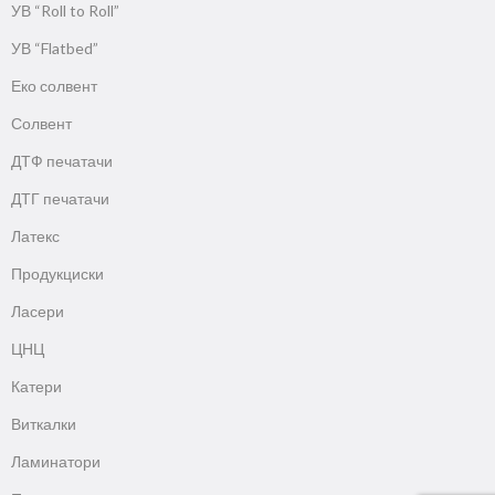
УВ “Roll to Roll”
УВ “Flatbed”
Еко солвент
Солвент
ДТФ печатачи
ДТГ печатачи
Латекс
Продукциски
Ласери
ЦНЦ
Катери
Виткалки
Ламинатори