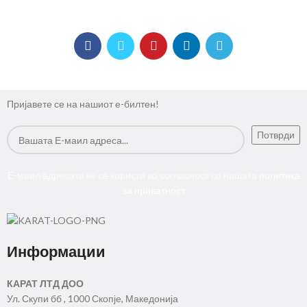
Пријавете се на нашиот е-билтен!
Е-маил адресата ќе се користи во согласност со нашата
политика
за приватност
Информации
КАРАТ ЛТД ДОО
Ул. Скупи бб , 1000 Скопје, Македонија