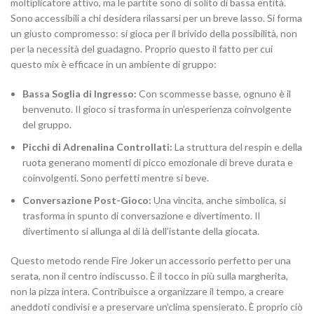
moltiplicatore attivo, ma le partite sono di solito di bassa entità.
Sono accessibili a chi desidera rilassarsi per un breve lasso. Si forma
un giusto compromesso: si gioca per il brivido della possibilità, non
per la necessità del guadagno. Proprio questo il fatto per cui
questo mix è efficace in un ambiente di gruppo:
Bassa Soglia di Ingresso:
Con scommesse basse, ognuno è il
benvenuto. Il gioco si trasforma in un’esperienza coinvolgente
del gruppo.
Picchi di Adrenalina Controllati:
La struttura del respin e della
ruota generano momenti di picco emozionale di breve durata e
coinvolgenti. Sono perfetti mentre si beve.
Conversazione Post-Gioco:
Una vincita, anche simbolica, si
trasforma in spunto di conversazione e divertimento. Il
divertimento si allunga al di là dell’istante della giocata.
Questo metodo rende Fire Joker un accessorio perfetto per una
serata, non il centro indiscusso. È il tocco in più sulla margherita,
non la pizza intera. Contribuisce a organizzare il tempo, a creare
aneddoti condivisi e a preservare un’clima spensierato. È proprio ciò