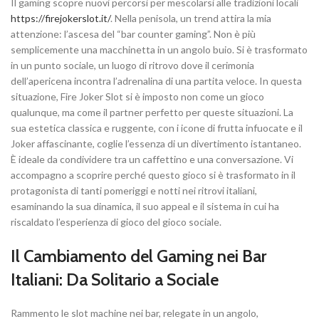
Il gaming scopre nuovi percorsi per mescolarsi alle tradizioni locali
https://firejokerslot.it/
. Nella penisola, un trend attira la mia
attenzione: l’ascesa del “bar counter gaming”. Non è più
semplicemente una macchinetta in un angolo buio. Si è trasformato
in un punto sociale, un luogo di ritrovo dove il cerimonia
dell’apericena incontra l’adrenalina di una partita veloce. In questa
situazione, Fire Joker Slot si è imposto non come un gioco
qualunque, ma come il partner perfetto per queste situazioni. La
sua estetica classica e ruggente, con i icone di frutta infuocate e il
Joker affascinante, coglie l’essenza di un divertimento istantaneo.
È ideale da condividere tra un caffettino e una conversazione. Vi
accompagno a scoprire perché questo gioco si è trasformato in il
protagonista di tanti pomeriggi e notti nei ritrovi italiani,
esaminando la sua dinamica, il suo appeal e il sistema in cui ha
riscaldato l’esperienza di gioco del gioco sociale.
Il Cambiamento del Gaming nei Bar
Italiani: Da Solitario a Sociale
Rammento le slot machine nei bar, relegate in un angolo,