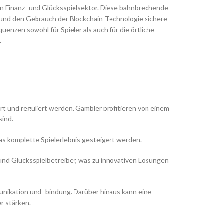
en Finanz- und Glücksspielsektor. Diese bahnbrechende
 und den Gebrauch der Blockchain-Technologie sichere
uenzen sowohl für Spieler als auch für die örtliche
.
iert und reguliert werden. Gambler profitieren von einem
sind.
as komplette Spielerlebnis gesteigert werden.
 und Glücksspielbetreiber, was zu innovativen Lösungen
kation und -bindung. Darüber hinaus kann eine
r stärken.