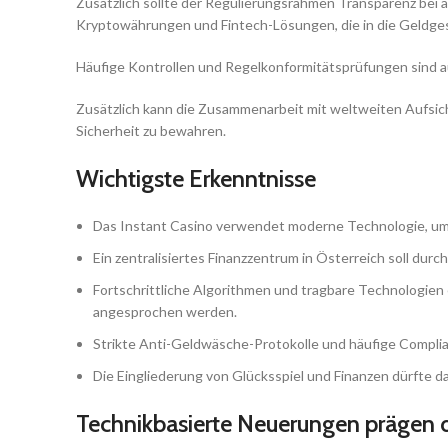
Zusätzlich sollte der Regulierungsrahmen Transparenz bei 
Kryptowährungen und Fintech-Lösungen, die in die Geldge
Häufige Kontrollen und Regelkonformitätsprüfungen sind au
Zusätzlich kann die Zusammenarbeit mit weltweiten Aufsic
Sicherheit zu bewahren.
Wichtigste Erkenntnisse
Das Instant Casino verwendet moderne Technologie, um 
Ein zentralisiertes Finanzzentrum in Österreich soll du
Fortschrittliche Algorithmen und tragbare Technologien
angesprochen werden.
Strikte Anti-Geldwäsche-Protokolle und häufige Compli
Die Eingliederung von Glücksspiel und Finanzen dürfte 
Technikbasierte Neuerungen prägen d