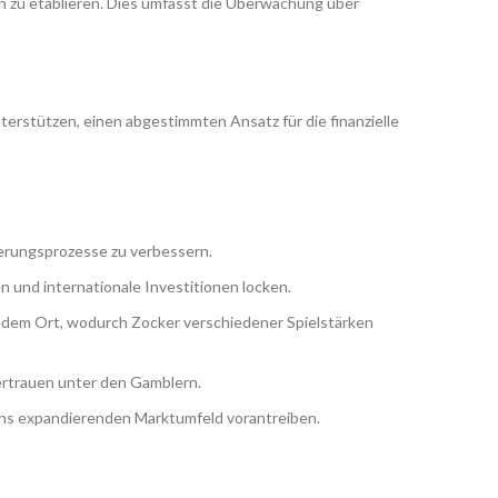
n zu etablieren. Dies umfasst die Überwachung über
rstützen, einen abgestimmten Ansatz für die finanzielle
ierungsprozesse zu verbessern.
 und internationale Investitionen locken.
jedem Ort, wodurch Zocker verschiedener Spielstärken
ertrauen unter den Gamblern.
ichs expandierenden Marktumfeld vorantreiben.