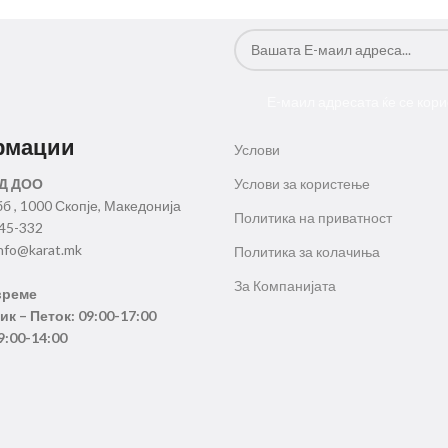
Е-маил адресата ќе се кори
рмации
Услови
Д ДОО
Услови за користење
бб , 1000 Скопје, Македонија
Политика на приватност
345-332
nfo@karat.mk
Политика за колачиња
За Компанијата
време
к – Петок: 09:00-17:00
9:00-14:00