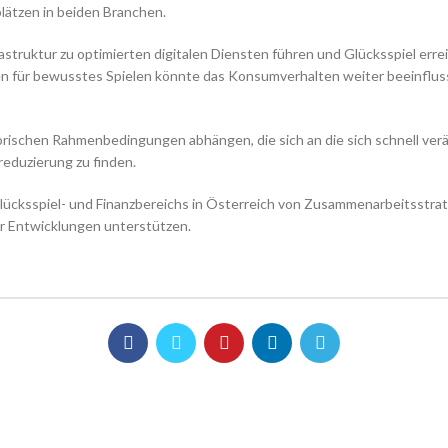
lätzen in beiden Branchen.
astruktur zu optimierten digitalen Diensten führen und Glücksspiel err
ven für bewusstes Spielen könnte das Konsumverhalten weiter beeinflu
torischen Rahmenbedingungen abhängen, die sich an die sich schnell ve
eduzierung zu finden.
ücksspiel- und Finanzbereichs in Österreich von Zusammenarbeitsstrat
er Entwicklungen unterstützen.