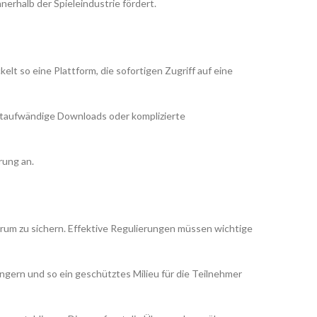
erhalb der Spieleindustrie fördert.
lt so eine Plattform, die sofortigen Zugriff auf eine
eitaufwändige Downloads oder komplizierte
rung an.
trum zu sichern. Effektive Regulierungen müssen wichtige
ingern und so ein geschütztes Milieu für die Teilnehmer