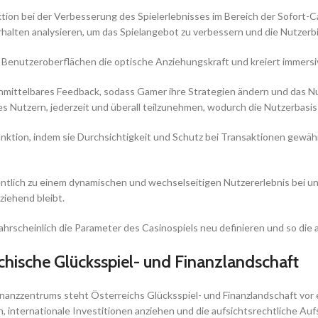
ktion bei der Verbesserung des Spielerlebnisses im Bereich der Sofort
rhalten analysieren, um das Spielangebot zu verbessern und die Nutzerb
 Benutzeroberflächen die optische Anziehungskraft und kreiert immersiv
nmittelbares Feedback, sodass Gamer ihre Strategien ändern und das Nu
es Nutzern, jederzeit und überall teilzunehmen, wodurch die Nutzerbasis
Funktion, indem sie Durchsichtigkeit und Schutz bei Transaktionen gew
tlich zu einem dynamischen und wechselseitigen Nutzererlebnis bei und 
iehend bleibt.
rscheinlich die Parameter des Casinospiels neu definieren und so die 
ichische Glücksspiel- und Finanzlandschaft
anzzentrums steht Österreichs Glücksspiel- und Finanzlandschaft vor 
, internationale Investitionen anziehen und die aufsichtsrechtliche Auf