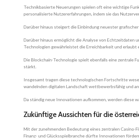
Technikbasierte Neuerungen spielen oft eine wichtige Fun
personalisierte Nutzererfahrungen, indem sie das Nutzerve
Darüber hinaus steigert die Einbindung neuester grafischer
Darüber hinaus ermöglicht die Analyse von Echtzeitdaten u
Technologien gewährleistet die Erreichbarkeit und erlaubt 
Die Blockchain-Technologie spielt ebenfalls eine zentrale 
stärkt.
Insgesamt tragen diese technologischen Fortschritte wesen
wandelnden digitalen Landschaft wettbewerbsfähig und anz
Da ständig neue Innovationen aufkommen, werden diese wah
Zukünftige Aussichten für die österre
Mit der zunehmenden Bedeutung eines zentralen Casino-Fin
Finanz- und Glücksspielbranche dürfte Innovationen fördern