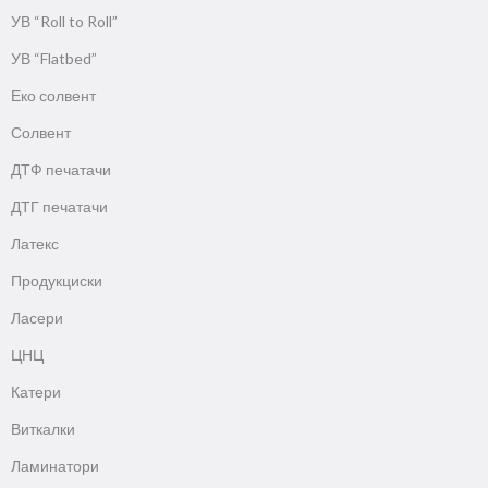
УВ “Roll to Roll”
УВ “Flatbed”
Еко солвент
Солвент
ДТФ печатачи
ДТГ печатачи
Латекс
Продукциски
Ласери
ЦНЦ
Катери
Виткалки
Ламинатори