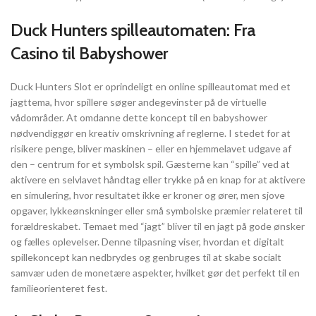
Duck Hunters spilleautomaten: Fra
Casino til Babyshower
Duck Hunters Slot er oprindeligt en online spilleautomat med et
jagttema, hvor spillere søger andegevinster på de virtuelle
vådområder. At omdanne dette koncept til en babyshower
nødvendiggør en kreativ omskrivning af reglerne. I stedet for at
risikere penge, bliver maskinen – eller en hjemmelavet udgave af
den – centrum for et symbolsk spil. Gæsterne kan “spille” ved at
aktivere en selvlavet håndtag eller trykke på en knap for at aktivere
en simulering, hvor resultatet ikke er kroner og ører, men sjove
opgaver, lykkeønskninger eller små symbolske præmier relateret til
forældreskabet. Temaet med “jagt” bliver til en jagt på gode ønsker
og fælles oplevelser. Denne tilpasning viser, hvordan et digitalt
spillekoncept kan nedbrydes og genbruges til at skabe socialt
samvær uden de monetære aspekter, hvilket gør det perfekt til en
familieorienteret fest.