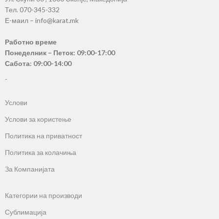
Тел. 070-345-332
Е-маил – info@karat.mk
Работно време
Понеделник – Петок: 09:00-17:00
Сабота: 09:00-14:00
-
Услови
Услови за користење
Политика на приватност
Политика за колачиња
За Компанијата
Категории на производи
Сублимација