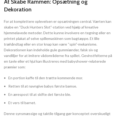
At Skabe Rammen: Opsætning og
Dekoration
For at komplettere oplevelsen er opsætningen central. Værten kan
skabe en “Duck Hunters Slot”-station ved hjælp af kreative
hjemmelavede metoder. Dette kunne involvere en tegning eller en
printet plakat af selve spillemaskinen som bagtæppe. Et lille
træhåndtag eller en stor knap kan være “spin”-mekanisme.
Dekorationen kan indeholde gule gummiænder, falsk siv og
vandliljer for at imitere vådområderne fra spillet. Gevinstfelterne på
en tavle eller et hjul kan illustreres med babyshower-relaterede
præmier som:
En portion kaffe til den trætte kommende mor.
Retten til at navngive babys første bamse.
En ærespost til at skifte det første ble.
Et vers til barnet.
Denne synsmæssige og taktile tilgang gør konceptet overskueligt