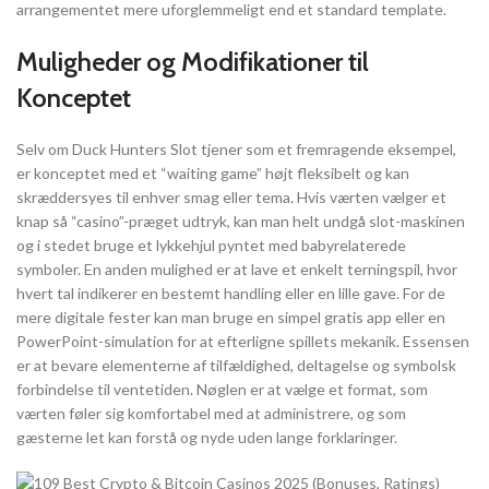
arrangementet mere uforglemmeligt end et standard template.
Muligheder og Modifikationer til
Konceptet
Selv om Duck Hunters Slot tjener som et fremragende eksempel,
er konceptet med et “waiting game” højt fleksibelt og kan
skræddersyes til enhver smag eller tema. Hvis værten vælger et
knap så “casino”-præget udtryk, kan man helt undgå slot-maskinen
og i stedet bruge et lykkehjul pyntet med babyrelaterede
symboler. En anden mulighed er at lave et enkelt terningspil, hvor
hvert tal indikerer en bestemt handling eller en lille gave. For de
mere digitale fester kan man bruge en simpel gratis app eller en
PowerPoint-simulation for at efterligne spillets mekanik. Essensen
er at bevare elementerne af tilfældighed, deltagelse og symbolsk
forbindelse til ventetiden. Nøglen er at vælge et format, som
værten føler sig komfortabel med at administrere, og som
gæsterne let kan forstå og nyde uden lange forklaringer.