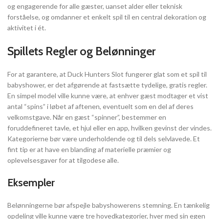
og engagerende for alle gæster, uanset alder eller teknisk
forståelse, og omdanner et enkelt spil til en central dekoration og
aktivitet i ét.
Spillets Regler og Belønninger
For at garantere, at Duck Hunters Slot fungerer glat som et spil til
babyshower, er det afgørende at fastsætte tydelige, gratis regler.
En simpel model ville kunne være, at enhver gæst modtager et vist
antal “spins” i løbet af aftenen, eventuelt som en del af deres
velkomstgave. Når en gæst “spinner”, bestemmer en
foruddefineret tavle, et hjul eller en app, hvilken gevinst der vindes.
Kategorierne bør være underholdende og til dels selvlavede. Et
fint tip er at have en blanding af materielle præmier og
oplevelsesgaver for at tilgodese alle.
Eksempler
Belønningerne bør afspejle babyshowerens stemning. En tænkelig
opdeling ville kunne være tre hovedkategorier, hver med sin egen