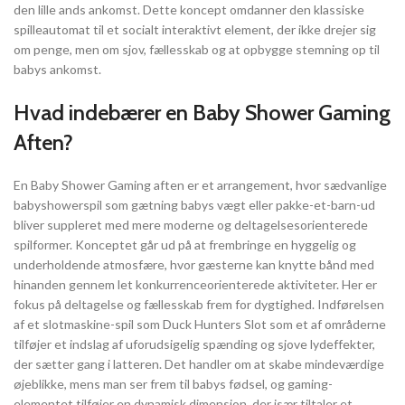
den lille ands ankomst. Dette koncept omdanner den klassiske
spilleautomat til et socialt interaktivt element, der ikke drejer sig
om penge, men om sjov, fællesskab og at opbygge stemning op til
babys ankomst.
Hvad indebærer en Baby Shower Gaming
Aften?
En Baby Shower Gaming aften er et arrangement, hvor sædvanlige
babyshowerspil som gætning babys vægt eller pakke-et-barn-ud
bliver suppleret med mere moderne og deltagelsesorienterede
spilformer. Konceptet går ud på at frembringe en hyggelig og
underholdende atmosfære, hvor gæsterne kan knytte bånd med
hinanden gennem let konkurrenceorienterede aktiviteter. Her er
fokus på deltagelse og fællesskab frem for dygtighed. Indførelsen
af et slotmaskine-spil som Duck Hunters Slot som et af områderne
tilføjer et indslag af uforudsigelig spænding og sjove lydeffekter,
der sætter gang i latteren. Det handler om at skabe mindeværdige
øjeblikke, mens man ser frem til babys fødsel, og gaming-
elementet tilføjer en dynamisk dimension, der især tiltaler et