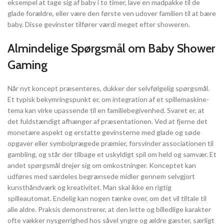
eksempel at tage sig af baby i to timer, lave en madpakke til de
glade forældre, eller være den første ven udover familien til at bære
baby. Disse gevinster tilfører værdi meget efter showeren.
Almindelige Spørgsmål om Baby Shower
Gaming
Når nyt koncept præsenteres, dukker der selvfølgelig spørgsmål.
Et typisk bekymringspunkt er, om integration af et spillemaskine-
tema kan virke upassende til en familiebegivenhed. Svaret er, at
det fuldstændigt afhænger af præsentationen. Ved at fjerne det
monetære aspekt og erstatte gevinsterne med glade og søde
opgaver eller symbolprægede præmier, forsvinder associationen til
gambling, og står der tilbage et uskyldigt spil om held og samvær. Et
andet spørgsmål drejer sig om omkostninger. Konceptet kan
udføres med særdeles begrænsede midler gennem selvgjort
kunsthåndværk og kreativitet. Man skal ikke en rigtig
spilleautomat. Endelig kan nogen tænke over, om det vil tiltale til
alle aldre. Praksis demonstrerer, at den lette og billedlige karakter
ofte vækker nysgerrighed hos såvel yngre og ældre gæster, særligt