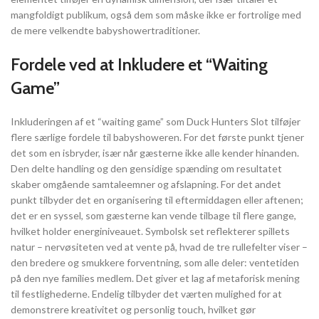
mangfoldigt publikum, også dem som måske ikke er fortrolige med
de mere velkendte babyshowertraditioner.
Fordele ved at Inkludere et “Waiting
Game”
Inkluderingen af et “waiting game” som Duck Hunters Slot tilføjer
flere særlige fordele til babyshoweren. For det første punkt tjener
det som en isbryder, især når gæsterne ikke alle kender hinanden.
Den delte handling og den gensidige spænding om resultatet
skaber omgående samtaleemner og afslapning. For det andet
punkt tilbyder det en organisering til eftermiddagen eller aftenen;
det er en syssel, som gæsterne kan vende tilbage til flere gange,
hvilket holder energiniveauet. Symbolsk set reflekterer spillets
natur – nervøsiteten ved at vente på, hvad de tre rullefelter viser –
den bredere og smukkere forventning, som alle deler: ventetiden
på den nye families medlem. Det giver et lag af metaforisk mening
til festlighederne. Endelig tilbyder det værten mulighed for at
demonstrere kreativitet og personlig touch, hvilket gør