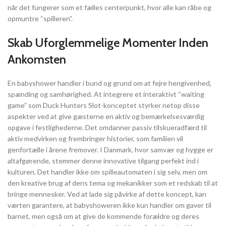
når det fungerer som et fælles centerpunkt, hvor alle kan råbe og
opmuntre “spilleren”.
Skab Uforglemmelige Momenter Inden
Ankomsten
En babyshower handler i bund og grund om at fejre hengivenhed,
spænding og samhørighed. At integrere et interaktivt “waiting
game” som Duck Hunters Slot-konceptet styrker netop disse
aspekter ved at give gæsterne en aktiv og bemærkelsesværdig
opgave i festlighederne. Det omdanner passiv tilskueradfærd til
aktiv medvirken og frembringer historier, som familien vil
genfortælle i årene fremover. I Danmark, hvor samvær og hygge er
altafgørende, stemmer denne innovative tilgang perfekt ind i
kulturen. Det handler ikke om spilleautomaten i sig selv, men om
den kreative brug af dens tema og mekanikker som et redskab til at
bringe mennesker. Ved at lade sig påvirke af dette koncept, kan
værten garantere, at babyshoweren ikke kun handler om gaver til
barnet, men også om at give de kommende forældre og deres