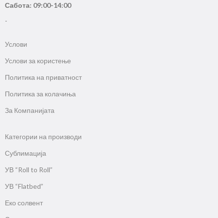
Сабота: 09:00-14:00
-
Услови
Услови за користење
Политика на приватност
Политика за колачиња
За Компанијата
Категории на производи
Сублимација
УВ “Roll to Roll”
УВ “Flatbed”
Еко солвент