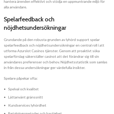
hantera ärenden effektivt och stödja en uppmuntrande miljö för
alla användare.
Spelarfeedback och
nöjdhetsundersökningar
Grundande på den robusta grunden av lyhörd support spelar
spelarfeedback och nöjdhetsundersökningar en central roll i att
utforma Azurslot Casinos tjänster. Genom att proaktivt söka
spelarförslag säkerställer casinot att det förändrar sig till sin
användares preferenser och behov. Nöjdhetsstatistik som samlas
in från dessa undersökningar ger värdefulla insikter.
Spelare påpekar ofta:
Spelval och kvalitet
Lättanvänt gränssnitt
Kundservices lyhördhet
Betalningsmetoder och hastighet