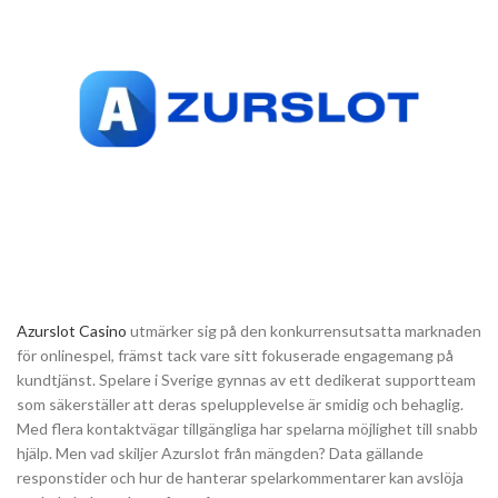
Azurslot Casino
utmärker sig på den konkurrensutsatta marknaden
för onlinespel, främst tack vare sitt fokuserade engagemang på
kundtjänst. Spelare i Sverige gynnas av ett dedikerat supportteam
som säkerställer att deras spelupplevelse är smidig och behaglig.
Med flera kontaktvägar tillgängliga har spelarna möjlighet till snabb
hjälp. Men vad skiljer Azurslot från mängden? Data gällande
responstider och hur de hanterar spelarkommentarer kan avslöja