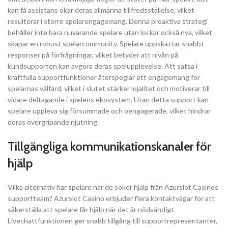
kan få assistans ökar deras allmänna tillfredsställelse, vilket
resulterar i större spelarengagemang. Denna proaktiva strategi
behåller inte bara nuvarande spelare utan lockar också nya, vilket
skapar en robust spelarcommunity. Spelare uppskattar snabbt
responser på förfrågningar, vilket betyder att nivån på
kundsupporten kan avgöra deras spelupplevelse. Att satsa i
kraftfulla supportfunktioner återspeglar ett engagemang för
spelarnas välfärd, vilket i slutet stärker lojalitet och motiverar till
vidare deltagande i spelens ekosystem. Utan detta support kan
spelare uppleva sig försummade och oengagerade, vilket hindrar
deras övergripande njutning.
Tillgängliga kommunikationskanaler för
hjälp
Vilka alternativ har spelare när de söker hjälp från Azurslot Casinos
supportteam? Azurslot Casino erbjuder flera kontaktvägar för att
säkerställa att spelare får hjälp när det är nödvändigt.
Livechattfunktionen ger snabb tillgång till supportrepresentanter,