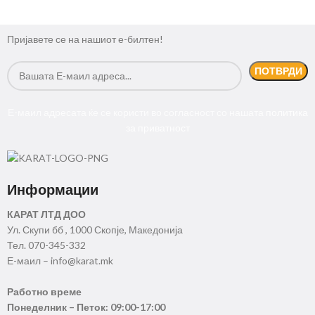
Пријавете се на нашиот е-билтен!
Е-маил адресата ќе се користи во согласност со нашата
политика
за приватност
Информации
КАРАТ ЛТД ДОО
Ул. Скупи бб , 1000 Скопје, Македонија
Тел. 070-345-332
Е-маил – info@karat.mk
Работно време
Понеделник – Петок: 09:00-17:00