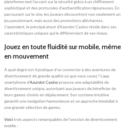
plateforme met l’accent sur la sécurité grâce à un chiffrement
sophistiqué et des protocoles d’authentification rigoureuses. En
parcourant sur le site, les joueurs découvriront non seulement un
jeu passionnant, mais aussi des promotions alléchantes.
Cependant, le principal atout d’Azurslot Casino réside dans ses
caractéristiques uniques qui le différencient de ses rivaux.
Jouez en toute fluidité sur mobile, même
en mouvement
À quel degré est-il pratique d’se connecter à des aventures de
divertissement de grande qualité où que vous soyez ? L’app
smartphone d’
Azurslot Casino
propose une adaptabilité de
divertissement unique, autorisant aux joueurs de bénéficier de
leurs games choisis en déplacement. Son système intuitive
garantit une navigation harmonieuse et un approche immédiat à
une grande sélection de games.
Voici
trois aspects remarquables de l’session de divertissement
mobile :