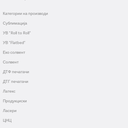
Категории на производи
Сублимација
УВ “Roll to Roll”
УВ “Flatbed”
Еко солвент
Солвент
ДТФ печатачи
ДТГ печатачи
Латекс
Продукциски
Ласери
ЦНЦ