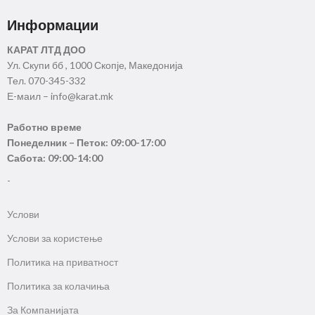
Информации
КАРАТ ЛТД ДОО
Ул. Скупи бб , 1000 Скопје, Македонија
Тел. 070-345-332
Е-маил – info@karat.mk
Работно време
Понеделник – Петок: 09:00-17:00
Сабота: 09:00-14:00
-
Услови
Услови за користење
Политика на приватност
Политика за колачиња
За Компанијата