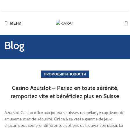
МЕНИ
Blog
ПРОМОЦИИ И НОВОСТИ
Casino Azurslot – Pariez en toute sérénité,
remportez vite et bénéficiez plus en Suisse
Azurslot Casino offre aux joueurs suisses un mélange captivant de
amusement et de sécurité. Grâce à sa vaste gamme de jeux,
chacun peut explorer différentes options et trouver son plaisir. La