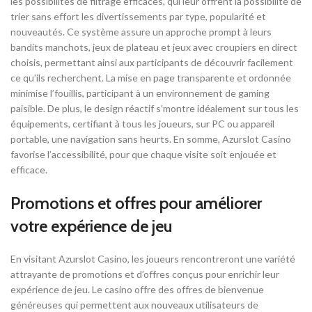
les possibilités de filtrage efficaces, qui leur offrent la possibilité de
trier sans effort les divertissements par type, popularité et
nouveautés. Ce système assure un approche prompt à leurs
bandits manchots, jeux de plateau et jeux avec croupiers en direct
choisis, permettant ainsi aux participants de découvrir facilement
ce qu’ils recherchent. La mise en page transparente et ordonnée
minimise l’fouillis, participant à un environnement de gaming
paisible. De plus, le design réactif s’montre idéalement sur tous les
équipements, certifiant à tous les joueurs, sur PC ou appareil
portable, une navigation sans heurts. En somme, Azurslot Casino
favorise l’accessibilité, pour que chaque visite soit enjouée et
efficace.
Promotions et offres pour améliorer
votre expérience de jeu
En visitant Azurslot Casino, les joueurs rencontreront une variété
attrayante de promotions et d’offres conçus pour enrichir leur
expérience de jeu. Le casino offre des offres de bienvenue
généreuses qui permettent aux nouveaux utilisateurs de