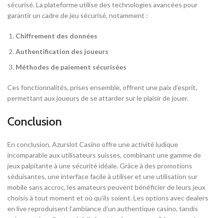
sécurisé. La plateforme utilise des technologies avancées pour
garantir un cadre de jeu sécurisé, notamment :
Chiffrement des données
Authentification des joueurs
Méthodes de paiement sécurisées
Ces fonctionnalités, prises ensemble, offrent une paix d’esprit,
permettant aux joueurs de se attarder sur le plaisir de jouer.
Conclusion
En conclusion, Azurslot Casino offre une activité ludique
incomparable aux utilisateurs suisses, combinant une gamme de
jeux palpitante à une sécurité idéale. Grâce à des promotions
séduisantes, une interface facile à utiliser et une utilisation sur
mobile sans accroc, les amateurs peuvent bénéficier de leurs jeux
choisis à tout moment et où qu’ils soient. Les options avec dealers
en live reproduisent l’ambiance d’un authentique casino, tandis