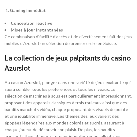
Gaming immédiat
Conception réactive
Mises à jour instantanées
Ce combinaison d’facilité d’accès et de divertissement fait des jeux
mobiles d’Azurslot un sélection de premier ordre en Suisse.
La collection de jeux palpitants du casino
Azurslot
Au casino Azurslot, plongez dans une variété de jeux exaltante qui
saura combler tous les préférences et tous les niveaux. Le
sélection de machines à sous est particulièrement impressionnant,
proposant des appareils classiques à trois rouleaux ainsi que des
bandits manchots vidéo, chaque proposant des visuels de pointe
et une jouabilité immersive. Les thèmes des jeux varient des
épopées légendaires aux mondes colorés et sucrés, assurant à
chaque joueur de découvrir son plaisir. De plus, les bandits
manchots thématiques et promotionnelles renouvellent sans