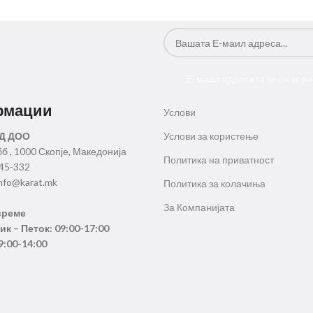
Е-маил адресата ќе се кори
рмации
Услови
Д ДОО
Услови за користење
бб , 1000 Скопје, Македонија
Политика на приватност
345-332
nfo@karat.mk
Политика за колачиња
За Компанијата
време
к – Петок: 09:00-17:00
9:00-14:00