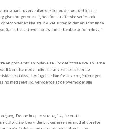
tning har brugervenlige sektioner, der gør det let for
 og giver brugerne mulighed for at udforske varierende
pretholder en klar stil, hvilket sikrer, at det er let at finde
velse. Samlet set tilbyder det gennemtænkte udformning af
kre en problemfri spiloplevelse. For det første skal spillerne
edt ID, er ofte nødvendigt for at verificere alder og
fyldelse af disse betingelser kan forsinke registreringen
ino med selvtillid, velvidende at de overholder alle
 adgang. Denne knap er strategisk placeret i
denne opfordring begynder brugerne rejsen mod at oprette
 er en vigtig del af den overordnede oplevelse og