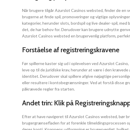
Når brugere tilgår Azurslot Casinos websted, finder de en v
brugerne at finde spil, promoveringer og vigtige oplysning
kategorier, herunder slots, bordspil og live dealer-spil, med bl
det, de har behov for. Derudover kan brugere udnytte genvej
Azurslot Casinos websted en brugervenlig platform, perfekt
Forståelse af registreringskravene
Før spillerne kaster sig ud i oplevelsen ved Azurslot Casino, 
leve op til de juridiske krav, herunder at være i den krævede 
identitet. Derudover skal spillere afgive nøjagtige personl
eller resultere i kontobegrænsninger. Ved at forstå disse gr
påkrævede regler fra starten.
Andet trin: Klik på Registreringsknap
Efter at have navigeret til Azurslot Casinos websted, bør b
brugergrænsefladen for at forenkle tilmeldingsprocessen og
deres konti. Knappens udformning er brugervenligt, hvilket 