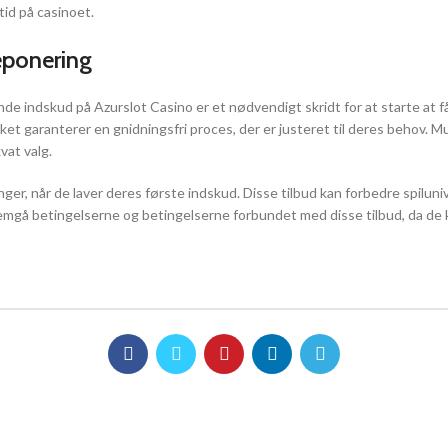
tid på casinoet.
eponering
edende indskud på Azurslot Casino er et nødvendigt skridt for at starte 
et garanterer en gnidningsfri proces, der er justeret til deres behov. M
vat valg.
er, når de laver deres første indskud. Disse tilbud kan forbedre spilunive
nnemgå betingelserne og betingelserne forbundet med disse tilbud, da de 