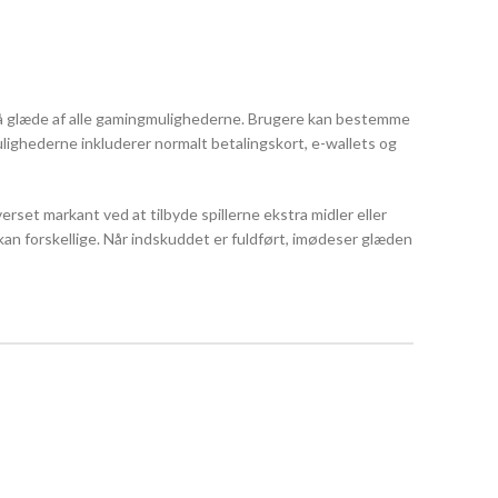
at få glæde af alle gamingmulighederne. Brugere kan bestemme
ulighederne inkluderer normalt betalingskort, e-wallets og
rset markant ved at tilbyde spillerne ekstra midler eller
kan forskellige. Når indskuddet er fuldført, imødeser glæden