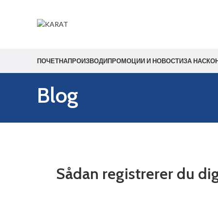
Start typing to see products you are looking for.
ПОЧЕТНА
ПРОИЗВОДИ
ПРОМОЦИИ И НОВОСТИ
ЗА НАС
КО
Blog
Sådan registrerer du di