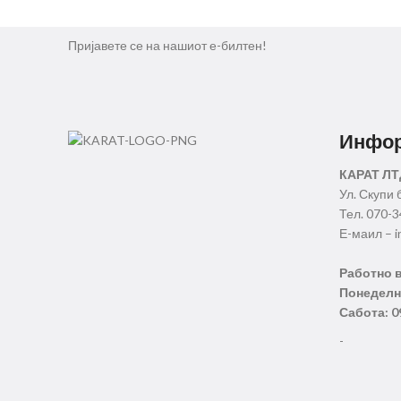
Пријавете се на нашиот е-билтен!
Инфо
КАРАТ ЛТ
Ул. Скупи 
Тел. 070-
Е-маил – i
Работно 
Понеделни
Сабота: 0
-