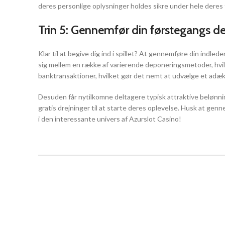
deres personlige oplysninger holdes sikre under hele deres 
Trin 5: Gennemfør din førstegangs d
Klar til at begive dig ind i spillet? At gennemføre din indl
sig mellem en række af varierende deponeringsmetoder, hvilk
banktransaktioner, hvilket gør det nemt at udvælge et adæk
Desuden får nytilkomne deltagere typisk attraktive belønning
gratis drejninger til at starte deres oplevelse. Husk at ge
i den interessante univers af Azurslot Casino!