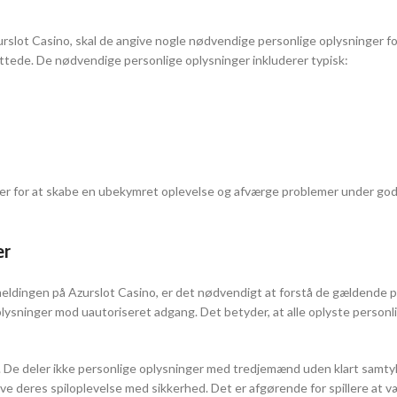
ot Casino, skal de angive nogle nødvendige personlige oplysninger for a
ttede. De nødvendige personlige oplysninger inkluderer typisk:
ger for at skabe en ubekymret oplevelse og afværge problemer under god
er
meldingen på Azurslot Casino, er det nødvendigt at forstå de gældende p
lysninger mod uautoriseret adgang. Det betyder, at alle oplyste personli
e deler ikke personlige oplysninger med tredjemænd uden klart samtykke,
e deres spiloplevelse med sikkerhed. Det er afgørende for spillere at væ