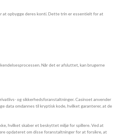
t opbygge deres konti. Dette trin er essentielt for at
kendelsesprocessen. Når det er afsluttet, kan brugerne
rivatlivs- og sikkerhedsforanstaltninger. Casinoet anvender
ge data omdannes til kryptisk kode, hvilket garanterer, at de
 hvilket skaber et beskyttet miljø for spillere. Ved at
re opdateret om disse foranstaltninger for at forsikre, at