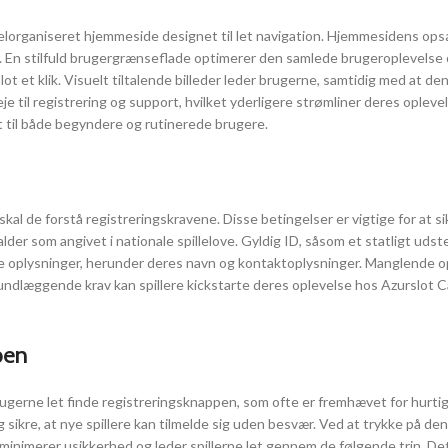
elorganiseret hjemmeside designet til let navigation. Hjemmesidens opsæ
er. En stilfuld brugergrænseflade optimerer den samlede brugeroplevelse
ot et klik. Visuelt tiltalende billeder leder brugerne, samtidig med at den o
e til registrering og support, hvilket yderligere strømliner deres ople
 til både begyndere og rutinerede brugere.
skal de forstå registreringskravene. Disse betingelser er vigtige for at si
alder som angivet i nationale spillelove. Gyldig ID, såsom et statligt udst
ige oplysninger, herunder deres navn og kontaktoplysninger. Manglende op
undlæggende krav kan spillere kickstarte deres oplevelse hos Azurslot Cas
pen
rugerne let finde registreringsknappen, som ofte er fremhævet for hurtig
 sikre, at nye spillere kan tilmelde sig uden besvær. Ved at trykke på 
minimerer usikkerhed og leder spillerne let gennem de følgende trin. Det