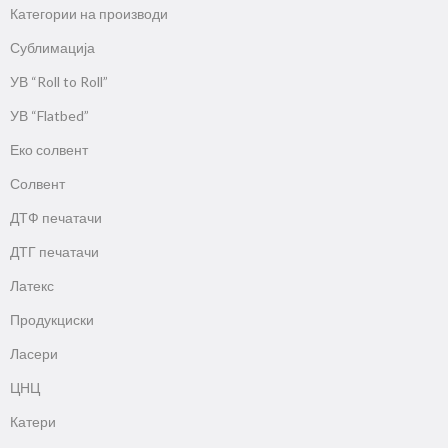
Категории на производи
Сублимација
УВ “Roll to Roll”
УВ “Flatbed”
Еко солвент
Солвент
ДТФ печатачи
ДТГ печатачи
Латекс
Продукциски
Ласери
ЦНЦ
Катери