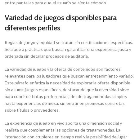
entre pantallas para que el usuario se sienta cómodo.
Variedad de juegos disponibles para
diferentes perfiles
Reglas de juego y equidad se tratan sin certificaciones específicas.
Se alude a prácticas que buscan garantizar una experiencia justa y
ordenada sin detallar procesos de auditoría.
La variedad de juegos y la oferta de contenidos son factores
relevantes para los jugadores que buscan entretenimiento variado.
Este párrafo enfatiza la necesidad de explorar la oferta disponible
sin asumir juegos específicos, destacando que la diversidad sirve
para cubrir distintas preferencias, desde tragamonedas simples
hasta experiencias de mesa, sin entrar en promesas concretas
sobre títulos o proveedores.
La experiencia de juego en vivo aporta una dimensión social y
realista que complementa las opciones de tragamonedas. La
interacción con crupieres en tiempo real y la posibilidad de jugar