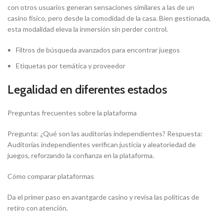
con otros usuarios generan sensaciones similares a las de un
casino físico, pero desde la comodidad de la casa. Bien gestionada,
esta modalidad eleva la inmersión sin perder control.
Filtros de búsqueda avanzados para encontrar juegos
Etiquetas por temática y proveedor
Legalidad en diferentes estados
Preguntas frecuentes sobre la plataforma
Pregunta: ¿Qué son las auditorías independientes? Respuesta:
Auditorías independientes verifican justicia y aleatoriedad de
juegos, reforzando la confianza en la plataforma.
Cómo comparar plataformas
Da el primer paso en avantgarde casino y revisa las políticas de
retiro con atención.