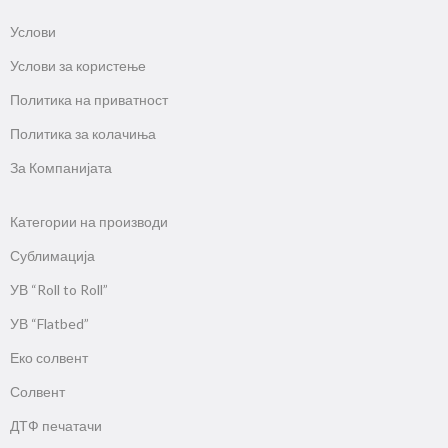
Услови
Услови за користење
Политика на приватност
Политика за колачиња
За Компанијата
Категории на производи
Сублимација
УВ “Roll to Roll”
УВ “Flatbed”
Еко солвент
Солвент
ДТФ печатачи