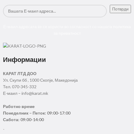
Е-маил адресата ќе се користи во согласност со нашата
политика
за приватност
Информации
КАРАТ ЛТД ДОО
Ул. Скупи бб , 1000 Скопје, Македонија
Тел. 070-345-332
Е-маил – info@karat.mk
Работно време
Понеделник – Петок: 09:00-17:00
Сабота: 09:00-14:00
-