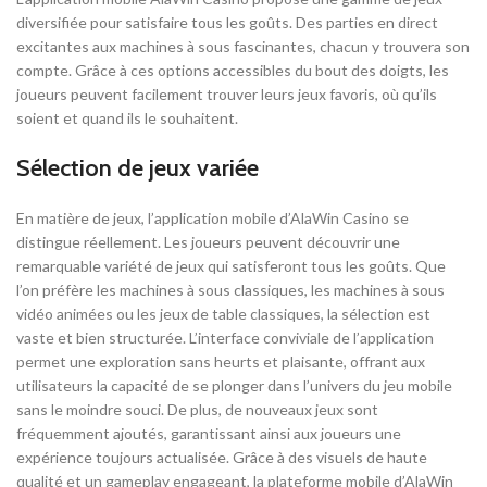
diversifiée pour satisfaire tous les goûts. Des parties en direct
excitantes aux machines à sous fascinantes, chacun y trouvera son
compte. Grâce à ces options accessibles du bout des doigts, les
joueurs peuvent facilement trouver leurs jeux favoris, où qu’ils
soient et quand ils le souhaitent.
Sélection de jeux variée
En matière de jeux, l’application mobile d’AlaWin Casino se
distingue réellement. Les joueurs peuvent découvrir une
remarquable variété de jeux qui satisferont tous les goûts. Que
l’on préfère les machines à sous classiques, les machines à sous
vidéo animées ou les jeux de table classiques, la sélection est
vaste et bien structurée. L’interface conviviale de l’application
permet une exploration sans heurts et plaisante, offrant aux
utilisateurs la capacité de se plonger dans l’univers du jeu mobile
sans le moindre souci. De plus, de nouveaux jeux sont
fréquemment ajoutés, garantissant ainsi aux joueurs une
expérience toujours actualisée. Grâce à des visuels de haute
qualité et un gameplay engageant, la plateforme mobile d’AlaWin