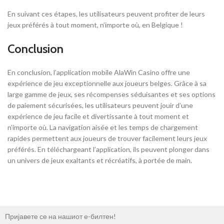
En suivant ces étapes, les utilisateurs peuvent profiter de leurs
jeux préférés à tout moment, n’importe où, en Belgique !
Conclusion
En conclusion, l’application mobile AlaWin Casino offre une
expérience de jeu exceptionnelle aux joueurs belges. Grâce à sa
large gamme de jeux, ses récompenses séduisantes et ses options
de paiement sécurisées, les utilisateurs peuvent jouir d’une
expérience de jeu facile et divertissante à tout moment et
n’importe où. La navigation aisée et les temps de chargement
rapides permettent aux joueurs de trouver facilement leurs jeux
préférés. En téléchargeant l’application, ils peuvent plonger dans
un univers de jeux exaltants et récréatifs, à portée de main.
Пријавете се на нашиот е-билтен!