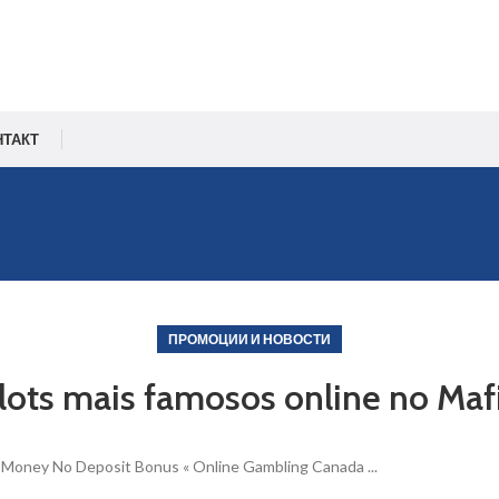
НТАКТ
ПРОМОЦИИ И НОВОСТИ
ots mais famosos online no Mafi