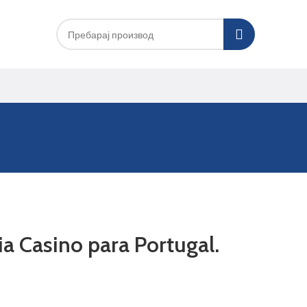
a Casino para Portugal.