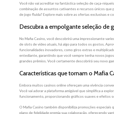
Você não vai acreditar na fantástica seleção de caça-níquei
combinação de assuntos cativantes e recursos únicos que 
de jogo fluida? Explore mais sobre as ofertas exclusivas e 
Descubra a empolgante seleção de g
No Mafia Casino, você descobrirá uma impressionante varied
de slots de vídeo atuais, há algo para todos os gostos. Ap
funcionalidades inovadores, como giros extras e multiplicad
entediante, garantindo que você sempre tenha novos jogos p
grandes prêmios. Você certamente descobrirá seu novo game 
Características que tornam o Mafia C
Embora muitos casinos online ofereçam uma vivência conven
Você vai adorar a plataforma amigável que simplifica a ex
funcionamento, proporcionando gráficos suaves e efeitos s
O Mafia Casino também disponibiliza promoções especiais q
plano de fidelidade premia sua colaboração, oferecendo v