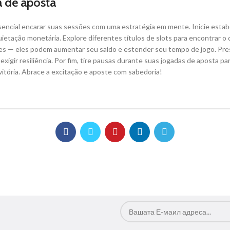
a de aposta
ssencial encarar suas sessões com uma estratégia em mente. Inicie est
etação monetária. Explore diferentes títulos de slots para encontrar o q
 — eles podem aumentar seu saldo e estender seu tempo de jogo. Preste
xigir resiliência. Por fim, tire pausas durante suas jogadas de aposta p
tória. Abrace a excitação e aposte com sabedoria!