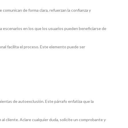
se comunican de forma clara, refuerzan la confianza y
ina escenarios en los que los usuarios pueden beneficiarse de
nal facilita el proceso. Este elemento puede ser
mientas de autoexclusión. Este párrafo enfatiza que la
 al cliente. Aclare cualquier duda, solicite un comprobante y