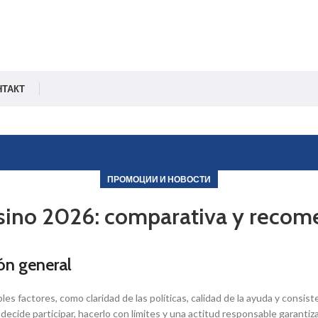
НТАКТ
ПРОМОЦИИ И НОВОСТИ
sino 2026: comparativa y recom
ón general
s factores, como claridad de las políticas, calidad de la ayuda y consist
 decide participar, hacerlo con límites y una actitud responsable garanti