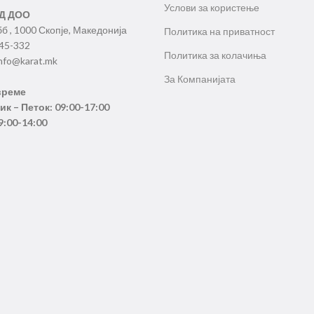
Услови за користење
Д ДОО
бб , 1000 Скопје, Македонија
Политика на приватност
345-332
Политика за колачиња
nfo@karat.mk
За Компанијата
време
к – Петок: 09:00-17:00
9:00-14:00