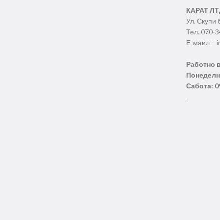
КАРАТ ЛТ
Ул. Скупи 
Тел. 070-
Е-маил – i
Работно 
Понеделни
Сабота: 0
-