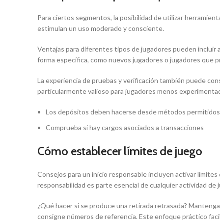
Para ciertos segmentos, la posibilidad de utilizar herramient
estimulan un uso moderado y consciente.
Ventajas para diferentes tipos de jugadores pueden incluir a
forma específica, como nuevos jugadores o jugadores que pri
La experiencia de pruebas y verificación también puede cons
particularmente valioso para jugadores menos experimentado
Los depósitos deben hacerse desde métodos permitidos 
Comprueba si hay cargos asociados a transacciones
Cómo establecer límites de juego
Consejos para un inicio responsable incluyen activar límites
responsabilidad es parte esencial de cualquier actividad de 
¿Qué hacer si se produce una retirada retrasada? Mantenga la
consigne números de referencia. Este enfoque práctico facil