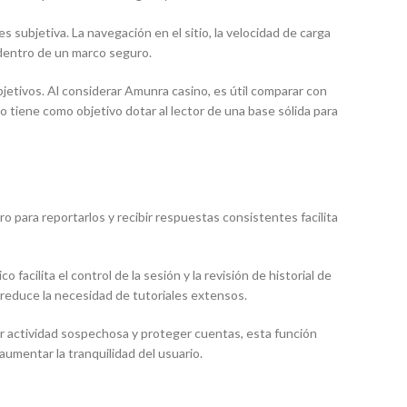
 subjetiva. La navegación en el sitio, la velocidad de carga
a dentro de un marco seguro.
bjetivos. Al considerar Amunra casino, es útil comparar con
 tiene como objetivo dotar al lector de una base sólida para
 para reportarlos y recibir respuestas consistentes facilita
facilita el control de la sesión y la revisión de historial de
 reduce la necesidad de tutoriales extensos.
ar actividad sospechosa y proteger cuentas, esta función
aumentar la tranquilidad del usuario.