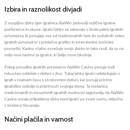
Izbira in raznolikost divjadi
Z osupljivo izbiro iger igralnica AlaWin zadovolji različne igralne
preference in okuse. Igralci lahko se zabavajo v široki paleti igralnih
avtomatov, ki ponujajo vse od tradicionalnih tem do sodobnih video
igralnih avtomatov z privlačno grafiko in intenzivnimi zvočnimi
posnetki. Kazino stalno osvežuje svojo zbirko in tako nudi, da so na
voljo novi naslovi za igralce, ki želijo nove izkušnje.
Poleg ponudbe igralnih avtomatov AlaWin Casino ponuja tudi
robusten oddelek z delivci v živo. Tukaj lahko igralci udeležujejo v
igrah v realnem času s strokovnimi delivci, kar ponuja pristno
igralniško vzdušje iz prijetnosti svojega doma. Ta mešanica
tradicionalnih in inovativnih igralnih možnosti zagotavlja, da AlaWin
Casino ostaja priljubljena izbira med igralci po vsem svetu, vključno
s tistimi iz Slovenije.
Načini plačila in varnost