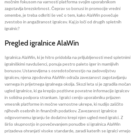
močnim fokusom na varnosti platforma svojim uporabnikom
zagotavlja brezskrbnost. Čeprav so bonusi in promocije vredni
omembe, je treba odkriti še več o tem, kako AlaWin povečuje
zvestobo in angažiranost igralcev. Kaj jo loči od drugih spletnih
igralnic?
Pregled igralnice AlaWin
Igralnica AlaWin, ki je hitro pridobila na priljubljenosti med spletnimi
igralniškimi navdušenci, ponuja pestro paleto iger in mamljivih
bonusov. Ustanovljena s osredotočenostjo na zadovoljstvu
igralcev, njena zgodovina AlaWin odraža zavezanost zagotavljanju
varnega in prijetnega igralnega okolja. Skozi leta si je zgradila močan
ugled igralnice, ki ga krepijo pozitivne povratne informacije igralcev
in solidna podpora strankam. Igralci cenijo uporabniku prijazen
vmesnik platforme in močne varnostne ukrepe, ki nudijo zaščito
njihovih osebnih in finančnih podatkov. Zavezanost igralnice
odgovornemu igranju še dodatno krepi njen ugled med igralci. Z
širšo skupnostjo in povečevanjem ponudbe si igralnica AlaWin
prizadeva ohranjati visoke standarde, zaradi katerih se igralci vrnejo