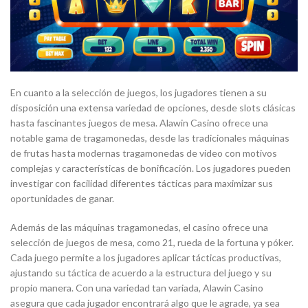
En cuanto a la selección de juegos, los jugadores tienen a su
disposición una extensa variedad de opciones, desde slots clásicas
hasta fascinantes juegos de mesa. Alawin Casino ofrece una
notable gama de tragamonedas, desde las tradicionales máquinas
de frutas hasta modernas tragamonedas de video con motivos
complejas y características de bonificación. Los jugadores pueden
investigar con facilidad diferentes tácticas para maximizar sus
oportunidades de ganar.
Además de las máquinas tragamonedas, el casino ofrece una
selección de juegos de mesa, como 21, rueda de la fortuna y póker.
Cada juego permite a los jugadores aplicar tácticas productivas,
ajustando su táctica de acuerdo a la estructura del juego y su
propio manera. Con una variedad tan variada, Alawin Casino
asegura que cada jugador encontrará algo que le agrade, ya sea