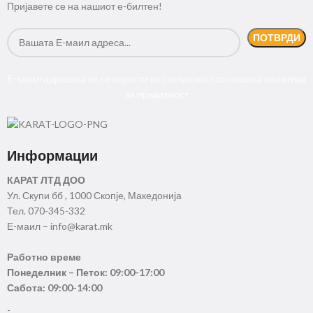
Пријавете се на нашиот е-билтен!
Е-маил адресата ќе се користи во согласност со нашата
политика
за приватност
Информации
КАРАТ ЛТД ДОО
Ул. Скупи бб , 1000 Скопје, Македонија
Тел. 070-345-332
Е-маил – info@karat.mk
Работно време
Понеделник – Петок: 09:00-17:00
Сабота: 09:00-14:00
-