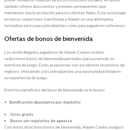
también ofrece descuentos y premios permanentes que
mantienen viva la excitación para los clientes fieles. Este estrategia
en bonos seductores transforma a Alawin en una alternativa
tentadora tanto para principiantes como para jugadores veteranos.
Ofertas de bonos de bienvenida
Los recién llegados jugadores de Alawin Casino reciben
seductores bonos de bienvenida pensados para potenciar su
aventura de juego. Estas propuestas son excelentes incentivos de
registro, ofreciendo a los principiantes una oportunidad inicial en
su experiencia de juego.
Entre los beneficios del bono de bienvenida se incluyen:
Bonificación abundante por depósito
Giros gratis
Bonos sin requisitos de apuesta
Con estos atractivos bonos de bienvenida, Alawin Casino asegura