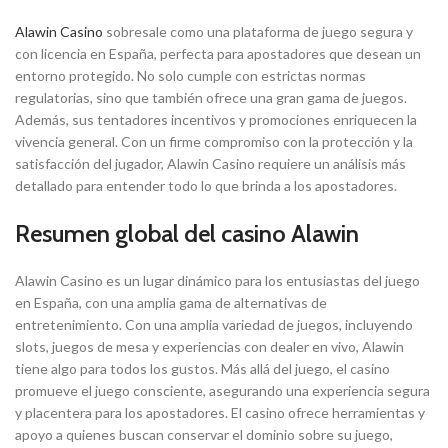
Alawin Casino
sobresale como una plataforma de juego segura y
con licencia en España, perfecta para apostadores que desean un
entorno protegido. No solo cumple con estrictas normas
regulatorias, sino que también ofrece una gran gama de juegos.
Además, sus tentadores incentivos y promociones enriquecen la
vivencia general. Con un firme compromiso con la protección y la
satisfacción del jugador, Alawin Casino requiere un análisis más
detallado para entender todo lo que brinda a los apostadores.
Resumen global del casino Alawin
Alawin Casino es un lugar dinámico para los entusiastas del juego
en España, con una amplia gama de alternativas de
entretenimiento. Con una amplia variedad de juegos, incluyendo
slots, juegos de mesa y experiencias con dealer en vivo, Alawin
tiene algo para todos los gustos. Más allá del juego, el casino
promueve el juego consciente, asegurando una experiencia segura
y placentera para los apostadores. El casino ofrece herramientas y
apoyo a quienes buscan conservar el dominio sobre su juego,