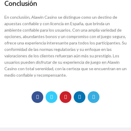
Conclusión
En conclusión, Alawin Casino se distingue como un destino de
apuestas confiable y con licencia en España, que brinda un
ambiente confiable para los usuarios. Con una amplia variedad de
opciones, abundantes bonos y un compromiso con el juego seguro,
ofrece una experiencia interesante para todos los participantes. Su
conformidad de las normas regulatorias y su enfoque en las
valoraciones de los clientes refuerzan aún más su prestigio. Los
usuarios pueden disfrutar de su experiencia de juego en Alawin
Casino con total serenidad, con la certeza que se encuentran en un
medio confiable y recompensante.