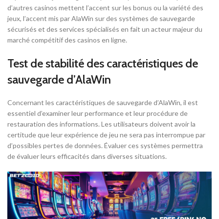
d’autres casinos mettent l’accent sur les bonus ou la variété des
jeux, l’accent mis par AlaWin sur des systèmes de sauvegarde
sécurisés et des services spécialisés en fait un acteur majeur du
marché compétitif des casinos en ligne.
Test de stabilité des caractéristiques de
sauvegarde d’AlaWin
Concernant les caractéristiques de sauvegarde d’AlaWin, il est
essentiel d’examiner leur performance et leur procédure de
restauration des informations. Les utilisateurs doivent avoir la
certitude que leur expérience de jeu ne sera pas interrompue par
d’possibles pertes de données. Évaluer ces systèmes permettra
de évaluer leurs efficacités dans diverses situations.