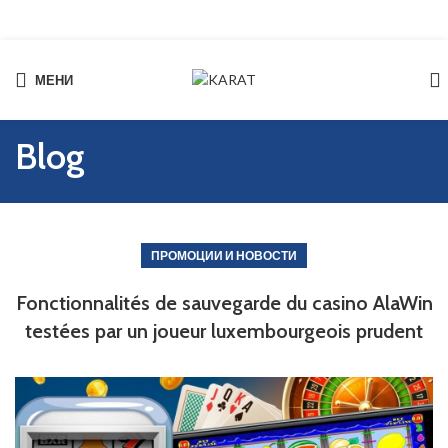
МЕНИ
Start typing to see products you are looking for.
Blog
ПРОМОЦИИ И НОВОСТИ
Fonctionnalités de sauvegarde du casino AlaWin
testées par un joueur luxembourgeois prudent