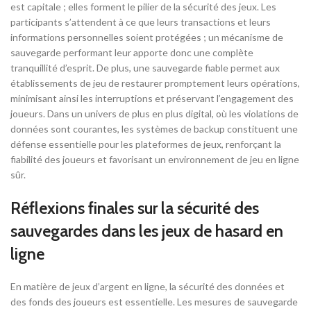
est capitale ; elles forment le pilier de la sécurité des jeux. Les
participants s’attendent à ce que leurs transactions et leurs
informations personnelles soient protégées ; un mécanisme de
sauvegarde performant leur apporte donc une complète
tranquillité d’esprit. De plus, une sauvegarde fiable permet aux
établissements de jeu de restaurer promptement leurs opérations,
minimisant ainsi les interruptions et préservant l’engagement des
joueurs. Dans un univers de plus en plus digital, où les violations de
données sont courantes, les systèmes de backup constituent une
défense essentielle pour les plateformes de jeux, renforçant la
fiabilité des joueurs et favorisant un environnement de jeu en ligne
sûr.
Réflexions finales sur la sécurité des
sauvegardes dans les jeux de hasard en
ligne
En matière de jeux d’argent en ligne, la sécurité des données et
des fonds des joueurs est essentielle. Les mesures de sauvegarde