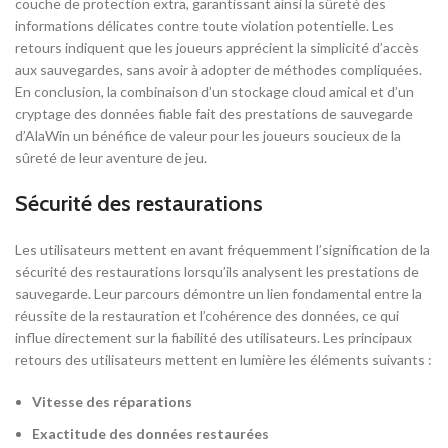
couche de protection extra, garantissant ainsi la sûreté des
informations délicates contre toute violation potentielle. Les
retours indiquent que les joueurs apprécient la simplicité d’accès
aux sauvegardes, sans avoir à adopter de méthodes compliquées.
En conclusion, la combinaison d’un stockage cloud amical et d’un
cryptage des données fiable fait des prestations de sauvegarde
d’AlaWin un bénéfice de valeur pour les joueurs soucieux de la
sûreté de leur aventure de jeu.
Sécurité des restaurations
Les utilisateurs mettent en avant fréquemment l’signification de la
sécurité des restaurations lorsqu’ils analysent les prestations de
sauvegarde. Leur parcours démontre un lien fondamental entre la
réussite de la restauration et l’cohérence des données, ce qui
influe directement sur la fiabilité des utilisateurs. Les principaux
retours des utilisateurs mettent en lumière les éléments suivants :
Vitesse des réparations
Exactitude des données restaurées