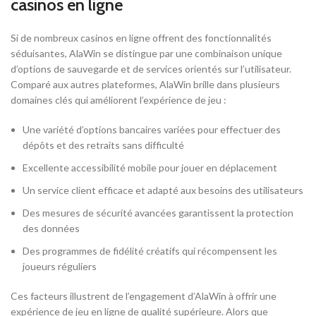
casinos en ligne
Si de nombreux casinos en ligne offrent des fonctionnalités
séduisantes, AlaWin se distingue par une combinaison unique
d’options de sauvegarde et de services orientés sur l’utilisateur.
Comparé aux autres plateformes, AlaWin brille dans plusieurs
domaines clés qui améliorent l’expérience de jeu :
Une variété d’options bancaires variées pour effectuer des
dépôts et des retraits sans difficulté
Excellente accessibilité mobile pour jouer en déplacement
Un service client efficace et adapté aux besoins des utilisateurs
Des mesures de sécurité avancées garantissent la protection
des données
Des programmes de fidélité créatifs qui récompensent les
joueurs réguliers
Ces facteurs illustrent de l’engagement d’AlaWin à offrir une
expérience de jeu en ligne de qualité supérieure. Alors que