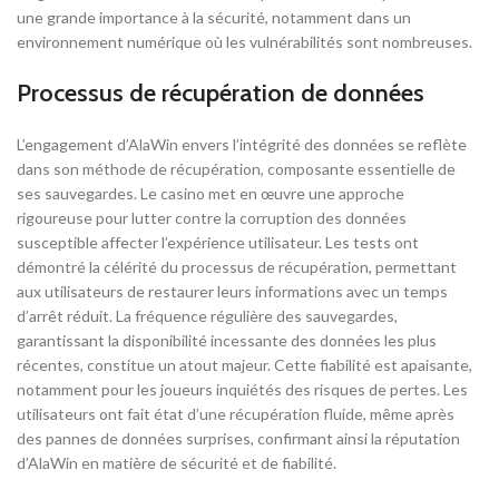
une grande importance à la sécurité, notamment dans un
environnement numérique où les vulnérabilités sont nombreuses.
Processus de récupération de données
L’engagement d’AlaWin envers l’intégrité des données se reflète
dans son méthode de récupération, composante essentielle de
ses sauvegardes. Le casino met en œuvre une approche
rigoureuse pour lutter contre la corruption des données
susceptible affecter l’expérience utilisateur. Les tests ont
démontré la célérité du processus de récupération, permettant
aux utilisateurs de restaurer leurs informations avec un temps
d’arrêt réduit. La fréquence régulière des sauvegardes,
garantissant la disponibilité incessante des données les plus
récentes, constitue un atout majeur. Cette fiabilité est apaisante,
notamment pour les joueurs inquiétés des risques de pertes. Les
utilisateurs ont fait état d’une récupération fluide, même après
des pannes de données surprises, confirmant ainsi la réputation
d’AlaWin en matière de sécurité et de fiabilité.