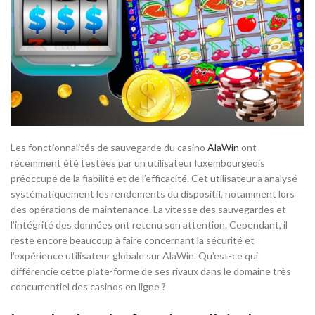
Les fonctionnalités de sauvegarde du casino
AlaWin
ont
récemment été testées par un utilisateur luxembourgeois
préoccupé de la fiabilité et de l’efficacité. Cet utilisateur a analysé
systématiquement les rendements du dispositif, notamment lors
des opérations de maintenance. La vitesse des sauvegardes et
l’intégrité des données ont retenu son attention. Cependant, il
reste encore beaucoup à faire concernant la sécurité et
l’expérience utilisateur globale sur AlaWin. Qu’est-ce qui
différencie cette plate-forme de ses rivaux dans le domaine très
concurrentiel des casinos en ligne ?