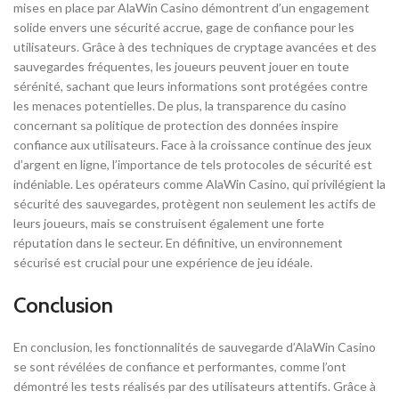
mises en place par AlaWin Casino démontrent d’un engagement
solide envers une sécurité accrue, gage de confiance pour les
utilisateurs. Grâce à des techniques de cryptage avancées et des
sauvegardes fréquentes, les joueurs peuvent jouer en toute
sérénité, sachant que leurs informations sont protégées contre
les menaces potentielles. De plus, la transparence du casino
concernant sa politique de protection des données inspire
confiance aux utilisateurs. Face à la croissance continue des jeux
d’argent en ligne, l’importance de tels protocoles de sécurité est
indéniable. Les opérateurs comme AlaWin Casino, qui privilégient la
sécurité des sauvegardes, protègent non seulement les actifs de
leurs joueurs, mais se construisent également une forte
réputation dans le secteur. En définitive, un environnement
sécurisé est crucial pour une expérience de jeu idéale.
Conclusion
En conclusion, les fonctionnalités de sauvegarde d’AlaWin Casino
se sont révélées de confiance et performantes, comme l’ont
démontré les tests réalisés par des utilisateurs attentifs. Grâce à