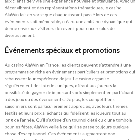
aux clients de vivre une expérience nouvelle et stimulante. Avec un
décor vibrant et des représentations thématiques, le casino
AlaWin fait en sorte que chaque instant passé lors de ces
événements soit mémorable, créant une ambiance dynamique qui
donne envie aux visiteurs de revenir pour encore plus de
divertissement.
Événements spéciaux et promotions
Au casino AlaWin en France, les clients peuvent s’attendre à une
programmation riche en événements particuliers et promotions qui
rehaussent leur expérience de jeu. Le casino organise
régulièrement des loteries uniques, offrant aux joueurs la
possibilité de gagner de importants prix simplement en participant
à des jeux ou des événements. De plus, les compétitions
saisonniers sont particulièrement appréciés, avec leurs thèmes
festifs et leurs prix alléchants qui fidélisent les joueurs tout au
long de l’année. Qu’il s’agisse d’un tournoi d’été ou d’une tombola
pour les fêtes, AlaWin veille à ce qu’il se passe toujours quelque
chose d’exceptionnel. Ces événements augmentent non