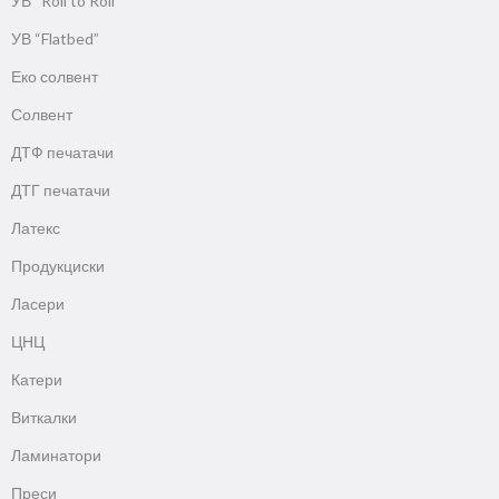
УВ “Roll to Roll”
УВ “Flatbed”
Еко солвент
Солвент
ДТФ печатачи
ДТГ печатачи
Латекс
Продукциски
Ласери
ЦНЦ
Катери
Виткалки
Ламинатори
Преси