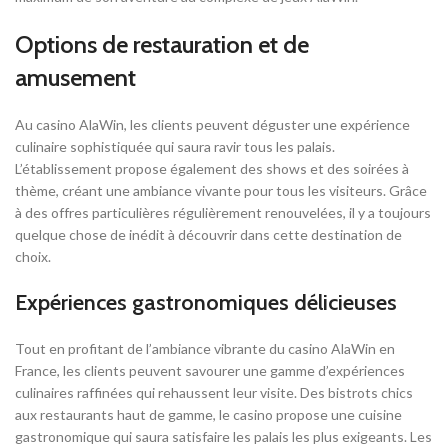
Options de restauration et de
amusement
Au casino AlaWin, les clients peuvent déguster une expérience
culinaire sophistiquée qui saura ravir tous les palais.
L’établissement propose également des shows et des soirées à
thème, créant une ambiance vivante pour tous les visiteurs. Grâce
à des offres particulières régulièrement renouvelées, il y a toujours
quelque chose de inédit à découvrir dans cette destination de
choix.
Expériences gastronomiques délicieuses
Tout en profitant de l’ambiance vibrante du casino AlaWin en
France, les clients peuvent savourer une gamme d’expériences
culinaires raffinées qui rehaussent leur visite. Des bistrots chics
aux restaurants haut de gamme, le casino propose une cuisine
gastronomique qui saura satisfaire les palais les plus exigeants. Les