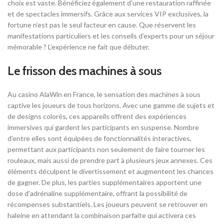
choix est vaste. Bénéficiez également d’une restauration raffinée
et de spectacles immersifs. Grâce aux services VIP exclusives, la
fortune n’est pas le seul facteur en cause. Que réservent les
manifestations particuliers et les conseils d’experts pour un séjour
mémorable ? L’expérience ne fait que débuter.
Le frisson des machines à sous
Au casino AlaWin en France, le sensation des machines à sous
captive les joueurs de tous horizons. Avec une gamme de sujets et
de designs colorés, ces appareils offrent des expériences
immersives qui gardent les participants en suspense. Nombre
d’entre elles sont équipées de fonctionnalités interactives,
permettant aux participants non seulement de faire tourner les
rouleaux, mais aussi de prendre part à plusieurs jeux annexes. Ces
éléments déculpent le divertissement et augmentent les chances
de gagner. De plus, les parties supplémentaires apportent une
dose d’adrénaline supplémentaire, offrant la possibilité de
récompenses substantiels. Les joueurs peuvent se retrouver en
haleine en attendant la combinaison parfaite qui activera ces