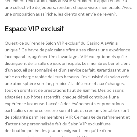
seulement l’excitation, mais aussi le sentiment d’appartenance à
une collectivité de joueurs, rendant chaque visite mémorable. Avec
une proposition aussi riche, les clients ont envie de revenir.
Espace VIP exclusif
Qu’est-ce qui rend le Salon VIP exclusif du Casino AlaWin si
unique ? Ce havre de paix calme offre à ses clients une expérience
incomparable, agrémentée d’avantages VIP exceptionnels qui le
distinguent de la salle de jeux principale. Les membres bénéficient
d’un accueil personnalisé et d’un service parfait, garantissant une
prise en charge rapide de leurs besoins. L’exclusivité du salon crée
une atmosphère sereine, propice à la détente et aux échanges,
tout en profitant de prestations haut de gamme. Des boissons
adaptées aux hôtes attentifs, chaque détail contribue à une
expérience luxueuse. L’accès à des événements et promotions
particuliers renforce encore son attrait et crée un véritable esprit
de solidarité parmi les membres VIP. Ce mariage de raffinement et
d’attention personnalisée fait du Salon VIP exclusif une
destination prisée des joueurs exigeants en quête d’une