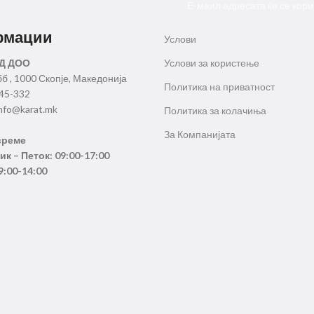
Е-маил адресата ќе се кори
рмации
Услови
Д ДОО
Услови за користење
бб , 1000 Скопје, Македонија
Политика на приватност
345-332
nfo@karat.mk
Политика за колачиња
За Компанијата
време
к – Петок: 09:00-17:00
9:00-14:00