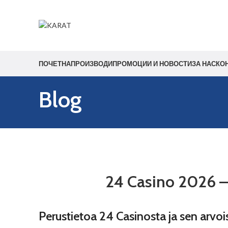
Start typing to see products you are looking for.
ПОЧЕТНА
ПРОИЗВОДИ
ПРОМОЦИИ И НОВОСТИ
ЗА НАС
КО
Blog
24 Casino 2026 –
Perustietoa 24 Casinosta ja sen arvoi