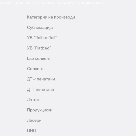
сти во согласност со нашата
политика за приватност
Категории на производи
Сублимација
УВ “Roll to Roll”
УВ “Flatbed”
Еко солвент
Солвент
ДТФ печатачи
ДТГ печатачи
Латекс
Продукциски
Ласери
ЦНЦ