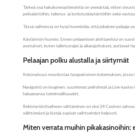
Tärkeä osa hakukoneoptimointia on ymmärtää, miten sivusto e
pelisääntöihin, talletus- ja kotiutuskäytäntöihin sekä vastuu
Tässä vaiheessa on hyvä huomioida, että jokainen pelaaja vas
Käytännön huomio: Ennen pelaamisen aloittamista on suositel
asetukset, kuten talletusrajat ja aikarajoitukset, auttavat h
Pelaajan polku alustalla ja siirtymät
Kokonaisuus muodostaa tasapainoisen kokemuksen, jossa nop
Navigointi on looginen: suurimmat peliryhmät ja Live-kasino 
haluamansa toiminnallisuudet.
Rekisteröintivaiheen välttäminen on yksi 24 Casinon vahvuuks
välittömästi ja löytää sopivat vaihtoehdot helposti.
Miten verrata muihin pikakasinoihin: