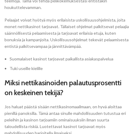
teemoja. Tämä voi tehdä pelikokemuksestasi entistäkin
houkuttelevamman.
Pelaajat voivat hyötyä myös erilaisista uskollisuusohjelmista, joita
monet nettikasinot tarjoavat. Tällaiset ohjelmat palkitsevat pelaajia
säännöllisestä pelaamisesta ja tarjoavat erilaisia etuja, kuten
bonuksia ja kampanjoita. Uskollisuusohjelmat tekevät pelaamisesta
entistä palkitsevampaa ja jännittävämpää.
Suomalaiset kasinot tarjoavat paikallista asiakaspalvelua
Tuki useille kielille
Miksi nettikasinoiden palautusprosentti
on keskeinen tekijä?
Jos haluat päästä sisään nettikasinomaailmaan, on hyvä aloittaa
pienillä panoksilla. Tämä antaa sinulle mahdollisuuden tutustua eri
peleihin ja kasinon tarjoamiin ominaisuuksiin ilman suurta
taloudellista riskiä. Luotettavat kasinot tarjoavat myös
mahdollisuuden harjoitella ilmaiseksi.