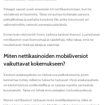
Pelaajat saavat usein enemmän irti nettikasinoistaan, kun he
vertailevat eri kasinoita. Tämä voi auttaa löytämään parasta
pelivalikoimaa ja parhaita bonuksia. Ne, jotka tutustuvat eri
vaihtoehtoihin, tekevät parempia päätöksiä.
Ennen kuin rekisteröit itsesi, tarkista kasinon lisenssi. Luotettavat
nettikasinot ovat lisensoituja ja säädeltyjä, mikä takaa, että ne
noudattavat tiukkoja lakeja ja sääntöjä.
Miten nettikasinoiden mobiiliversiot
vaikuttavat kokemukseen?
Kasinon asiakaspalvelu on tärkeä osa pelikokemusta, joten
kannattaa tutkia, millaista tukea he tarjoavat. Hyvä asiakaspalvelu
on käytettävissä useilla kielillä ja se tarjoaa nopeita vastauksia
kysymyksiin. Tämä voi tehdä eron pelaajien tyytyväisyydessä.
Monet nettikasinot tarjoavat myös mobiilipelaamista, mikä on