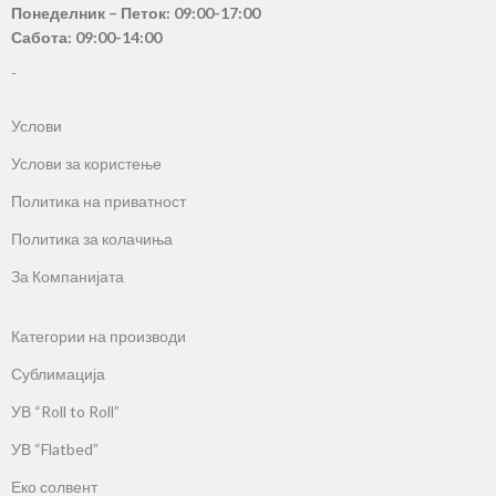
Понеделник – Петок: 09:00-17:00
Сабота: 09:00-14:00
-
Услови
Услови за користење
Политика на приватност
Политика за колачиња
За Компанијата
Категории на производи
Сублимација
УВ “Roll to Roll”
УВ “Flatbed”
Еко солвент